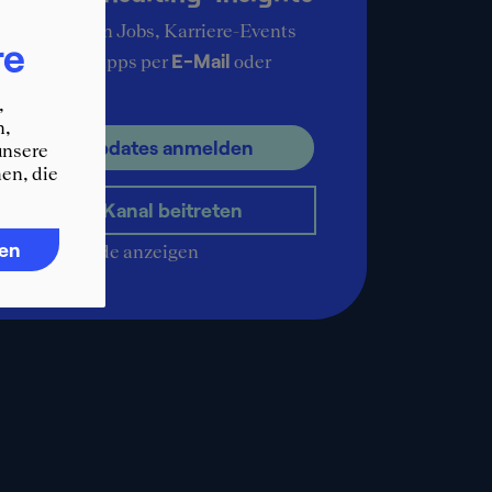
ie aktuellsten Jobs, Karriere-Events
re
E-Mail
ere Karrieretipps per
oder
pp
.
,
n,
ür E-Mail Updates anmelden
unsere
en, die
WhatsApp-Kanal beitreten
ren
QR-Code anzeigen