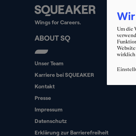
Wir
Wings for Careers.
Um die W
verwende
ABOUT SQ
Funktion
Website 
wirklich
Unser Team
Einstel
Karriere bei SQUEAKER
Kontakt
Presse
Impressum
Datenschutz
Erklärung zur Barrierefreiheit