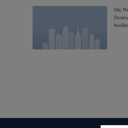
Die We
Deutsc
berühm