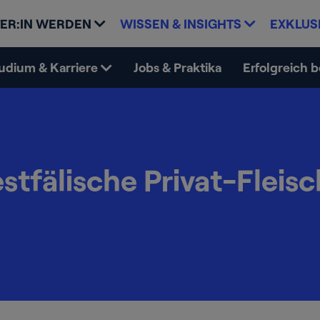
ER:IN WERDEN
WISSEN & INSIGHTS
EXKLUS
udium & Karriere
Jobs & Praktika
Erfolgreich 
stfälische Privat-Fleisc