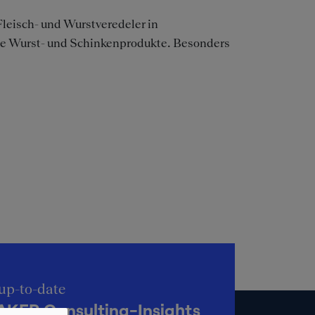
 Fleisch- und Wurstveredeler in
tige Wurst- und Schinkenprodukte. Besonders
up-to-date
KER Consulting-Insights