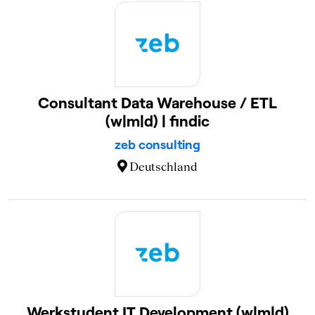
Consultant Data Warehouse / ETL
(w|m|d) | findic
zeb consulting
Deutschland
Werkstudent IT Development (w|m|d)