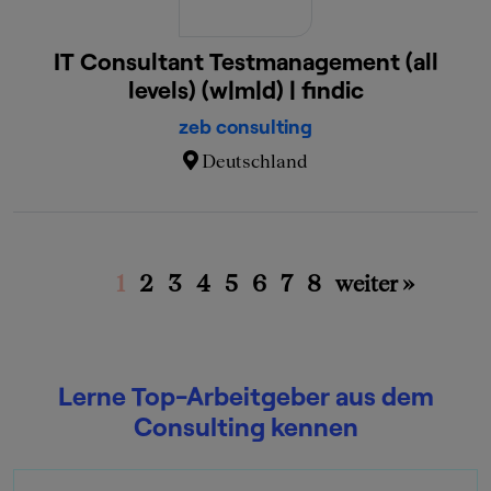
IT Consultant Testmanagement (all
levels) (w|m|d) | findic
zeb consulting
Deutschland
1
2
3
4
5
6
7
8
weiter »
Lerne Top-Arbeitgeber aus dem
Consulting kennen