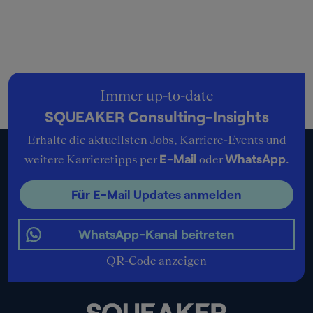
Immer up-to-date
SQUEAKER Consulting-Insights
Erhalte die aktuellsten Jobs, Karriere-Events und
E-Mail
WhatsApp
weitere Karrieretipps per
oder
.
Für E-Mail Updates anmelden
WhatsApp-Kanal beitreten
QR-Code anzeigen