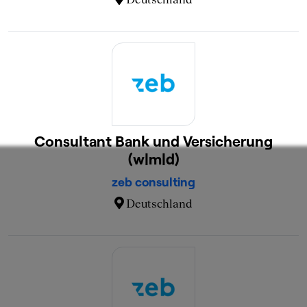
Consultant Bank und Versicherung
(w|m|d)
zeb consulting
Deutschland