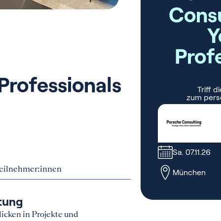
Professionals
Teilnehmer:innen
ltung
icken in Projekte und
 schätzen deine Privatsphä
hmen
ebsite für dich möglichst bequem und nützlich zu gestalten
n wir Cookies. Zum Beispiel, um Inhalte zu personalisiere
t du nacheinander alle