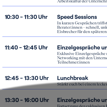
Funktion
Berater:innen – schnell, un
Website 
Eisbrecher für den spätere
wirklich
Einstel
11:40 - 12:45 Uhr
Einzelgespräche un
Exklusive Einzelgespräche
Networking mit den Untern
Teilnehmer:innen
12:45 - 13:30 Uhr
Lunchbreak
Stärkt euch bei einem leck
13:30 - 16:00 Uhr
Einzelgespräche un
Fortsetzung der exklusiven
inklusive eines kurzen Coff
16:00 - 17:00 Uhr
After Work Drinks