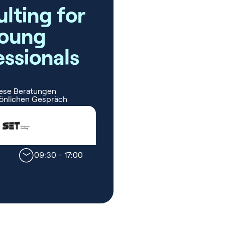
re
,
n,