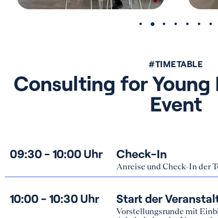
#TIMETABLE
Consulting for Young 
Event
09:30 - 10:00 Uhr
Check-In
Anreise und Check-In der 
10:00 - 10:30 Uhr
Start der Veransta
Vorstellungsrunde mit Einbl
Wir
Arbeitskultur der Unterne
Um die W
10:30 - 11:30 Uhr
Speed Sessions
verwende
In kurzen Gesprächen triffs