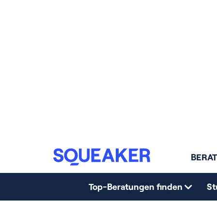
Die Berater:innen stellen dir das Unterne
im Consulting vor. Personalverantwortlic
geben dir den optimalen Einblick in
Fragerun
Was ist der wertvollste Karriere-Tipp, den
mitgeben können?
Hast du die Chance auf internation
Deine Fragen, offene Antwo