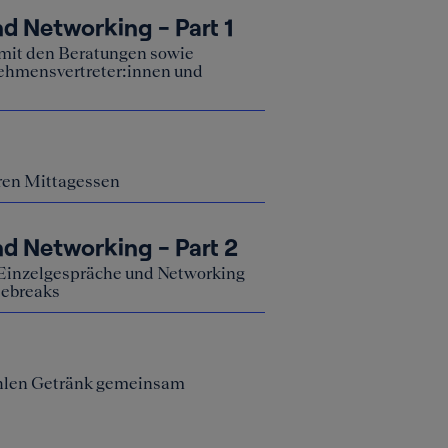
en für soziale Medien anbieten zu können, die Zugriffe auf 
 mit den Beratungen sowie
zu analysieren und dir Jobangebote unserer Partner zu mach
ehmensvertreter:innen und
 zu dir passen.
Alle akzeptie
lungen
eren Mittagessen
d Networking - Part 2
 Einzelgespräche und Networking
eebreaks
ühlen Getränk gemeinsam