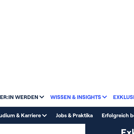
hmen und den Alltag
he und Consultants
 die Branche.
de
 dir die Unternehmen
ale Projekte?
rten.