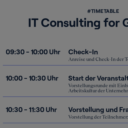
#TIMETABLE
IT Consulting for
09:30 - 10:00 Uhr
Check-In
Anreise und Check-In der 
10:00 - 10:30 Uhr
Start der Veransta
Vorstellungsrunde mit Einbl
Arbeitskultur der Unterne
10:30 - 11:30 Uhr
Vorstellung und F
Wir
Vorstellung der Teilnehmer
Um die W
verwende
11:40 - 12:45 Uhr
Einzelgespräche un