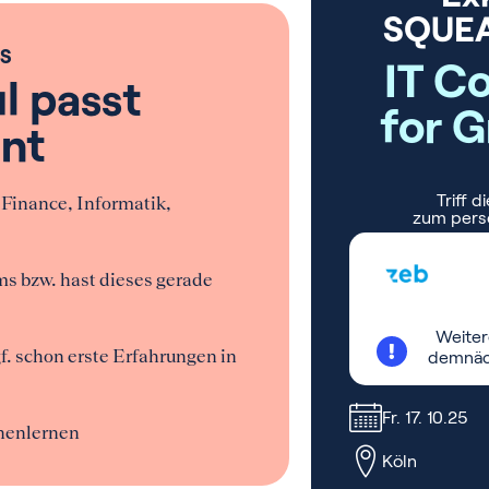
S
l passt
nt
 Finance, Informatik,
s bzw. hast dieses gerade
f. schon erste Erfahrungen in
nenlernen