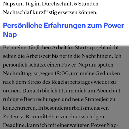
Naps am Tag im Durchschnitt 5 Stunden
Nachtschlaf kurzfristig ersetzen können.
Persönliche Erfahrungen zum Power
Nap
Bei meiner täglichen Arbeit im Start-up geht nicht
selten die Arbeitszeit bis tief in die Nacht hinein. Ich
persönlich schätze einen Power-Nap am späten
Nachmittag, so gegen 18:00, um meine Gedanken
nach dem Stress des Regelarbeitstages wieder zu
ordnen. Danach bin ich fit, um mich am Abend auf
ruhigere Besprechungen und neue Strategien zu
konzentrieren. In besonders arbeitsintensiven
Zeiten, z. B. unmittelbar vor einer wichtigen
Deadline, kann ich mit einer weiteren Power Nap-