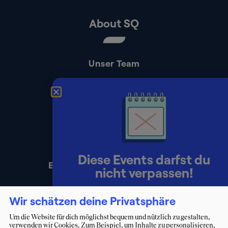
About SQ
Unser Team
Kontakt
Presse
Impressum
Datenschutz
Diese Events darfst du
Erklärung zur Barrierefreiheit
nicht verpassen!
Lerne Berater:innen persönlich
Wir schätzen deine Privatsphäre
kennen und starte deinen Weg ins
Um die Website für dich möglichst bequem und nützlich zu gestalten,
verwenden wir Cookies. Zum Beispiel, um Inhalte zu personalisieren,
Consulting.