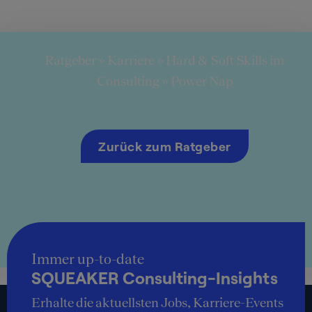
Ratgeber
»
Karriere
»
Hard & Soft Skills im
Consulting
»
Power Nap
Zurück zum Ratgeber
Immer up-to-date
SQUEAKER Consulting-Insights
Erhalte die aktuellsten Jobs, Karriere-Events