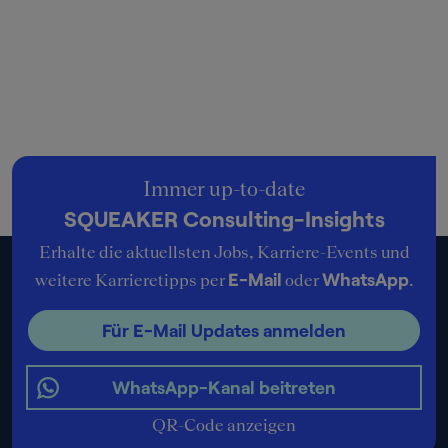
Immer up-to-date
SQUEAKER Consulting-Insights
Erhalte die aktuellsten Jobs, Karriere-Events und
E-Mail
WhatsApp
weitere Karrieretipps per
oder
.
Für E-Mail Updates anmelden
WhatsApp-Kanal beitreten
QR-Code anzeigen