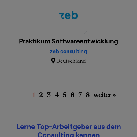
Praktikum Softwareentwicklung
zeb consulting
Deutschland
1
2
3
4
5
6
7
8
weiter »
Lerne Top-Arbeitgeber aus dem
Consulting kennen