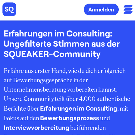
Anmelden
Erfahrungen im Consulting:
Ungefilterte Stimmen aus der
SQUEAKER-Community
Erfahre aus erster Hand, wie du dich erfolgreich
auf Bewerbungsgespräche in der
Unternehmensberatung vorbereiten kannst.
Unsere Community teilt über 4.000 authentische
Erfahrungen im Consulting
Berichte über
, mit
Bewerbungsprozess
Fokus auf den
und
Interviewvorbereitung
bei führenden