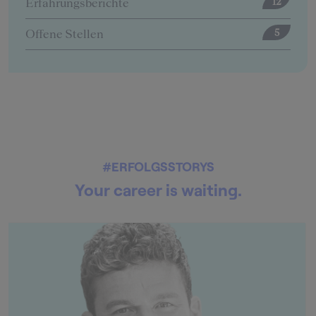
Erfahrungsberichte
12
Offene Stellen
5
#ERFOLGSSTORYS
Your career is waiting.