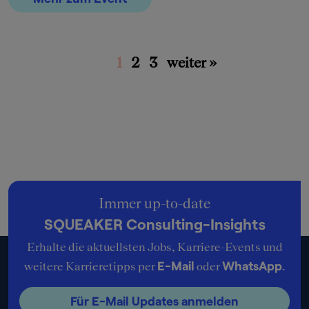
1
2
3
weiter »
Immer up-to-date
SQUEAKER Consulting-Insights
Erhalte die aktuellsten Jobs, Karriere-Events und
E-Mail
WhatsApp
weitere Karrieretipps per
oder
.
Für E-Mail Updates anmelden