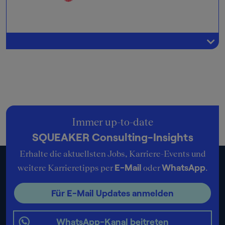
Immer up-to-date
SQUEAKER Consulting-Insights
Erhalte die aktuellsten Jobs, Karriere-Events und
E-Mail
WhatsApp
weitere Karrieretipps per
oder
.
Für E-Mail Updates anmelden
WhatsApp-Kanal beitreten