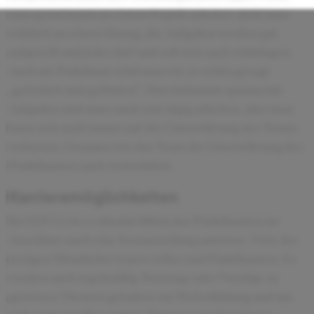
man gemeinsam an einem Projekt arbeitet, zieht man
wirklich an einem Strang, die Aufgaben werden gut
aufgeteilt und jeder darf und soll sich auch einbringen.
Auch als Praktikant wird man wie so schön gesagt
„gefordert und gefördert“. Man bekommt spannende
Aufgaben und muss auch mal zügig arbeiten, aber man
kann sich auch immer auf die Unterstützung des Teams
verlassen. Genauso wie das Team die Unterstützung des
Praktikanten auch wertschätzt.
Karrieremöglichkeiten
Bei IQVIA ist es absolut üblich das Praktikanten im
Anschluss auch eine Festanstellung antreten. Viele der
jetzigen Mitarbeiter waren selber mal Praktikanten. Es
werden auch regelmäßig Trainings oder Vorträge zu
gewissen Themen gehalten zur Weiterbildung und um