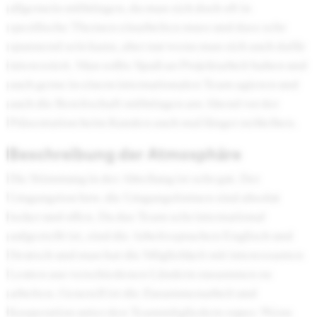
allgemein mitbringen, da man sich doch oft in
spezifische Themen einarbeiten muss und dass sehr
spannend sein kann, aber nur wenn man sich auch dafür
interessiert. Man sollte Spaß an Projektarbeit haben und
auch gerne in einem internationalen Team agieren und
auch die Bereitschaft mitbringen am Abend vor der
Präsentation beim Kunden auch mal länger zu bleiben.
Beschreibung der Atmosphäre
Die Stimmung in der Abteilung ist sehr gut. Der
Umgangston bzw. die Umgangsformen sind absolut
locker und offen. Da das Team sehr international
aufgestellt ist, sind die Arbeitssprachen Englisch und
Deutsch und man hat die Möglichkeit mit interessanten
Leuten aus verschiedenen Ländern zusammen zu
arbeiten. Generell ist die Zusammenarbeit und
Kooperation unter den Teammitgliedern super. Wenn