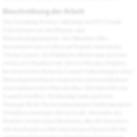
Beschreibung der Arbeit
Die Consulting Services Abteilung von IQVIA berät
Unternehmen aus der Pharma- und
Biotechnologieindustrie. Das Münchner Büro
konzentriert sich vor allem auf Projekte rund um das
Thema Launch. Als Praktikant arbeitet man meist bei
ein bis zwei Projekten mit. Ich war Teil eines Projekts,
bei dem wir den Status der Launch Vorbereitungen eines
Biotechunternehmens analysierten und anschließend
einen umfassenden Plan mit allen Aktivitäten bis zum
Launch erstellten. Gleichzeitig wurde auch eine
Strategie für die Preissetzung und den Marktzugang des
Produktes entwickelt. Ich war in alle Abschnitte des
Projekts von der ersten Recherche, über die Interviews
mit dem Kunden selbst und externen Experten bis hin