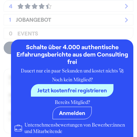
4
1
JOBANGEBOT
0
EVENTS
Schalte über 4.000 authentische
Unternehmensprofil
Erfahrungsberichte aus dem Consulting
frei
Dauert nur ein paar Sekunden und kostet nichts 🚀
Zeitraum der Beschäftigung:
Noch kein Mitglied?
Oktober - Dezember 2017
Jetzt kostenfrei registrieren
Position:
Praktikant:in
Bereits Mitglied?
Anmelden
Geschäftsbereich:
Consulting Services
Unternehmensbewertungen von Bewerber:innen
und Mitarbeitende