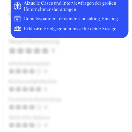
Aktuelle Cases und Interviewfragen der großen
Unternehmensberatungen
Bruttogehalt:
14400 €
Gehaltsspannen für deinen Consulting-Einstieg
Exklusive Erfolgsgeheimnisse für deine Zusage
Gesamtbewertung
5
Arbeitsatmosphäre
4
Karrieremöglichkeiten
5
Persönliche Entwicklung
4
Work-Life-Balance
4