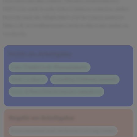
sich auch mal über andere Themen zu informieren.
IQVIA ist auch in sehr vielen Ländern vertreten, daher
besteht auch die Möglichkeit sich bei einem anderen
Büro z.B. in Großbritannien zu bewerben oder dahin zu
wechseln.
Positiv am Arbeitgeber
Guter Einblick in die Pharmaindustrie
Steile Lernkurve
Consulting Erfahrung sammeln
Excel- & PowerPoint Kenntnisse aufpolieren
Negativ am Arbeitgeber
Kann manchmal auch ein bisschen stressig werden