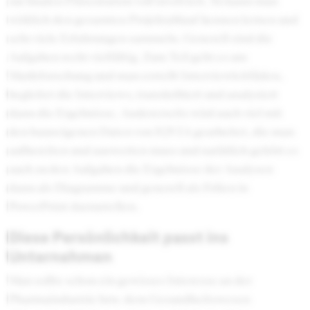
zur finalen Präsentation voll involviert. So kann man
wirklich den gesamten Projektablauf kennen lernen und
sehr viele Erfahrungen sammeln. Generell sind die
Aufgaben recht vielfältig. Zum Teil geht es um
Marktforschung und man erstellt Interviewleitfäden,
begleitet die Interviews, transkribiert und analysiert
dann die Ergebnisse. Andererseits wird auch viel mit
den hauseigenen Daten von IQVIA gearbeitet, die man
aufbereiten und auswerten muss und natürlich gehört es
auch zu den Aufgaben die Ergebnisse der Analysen
dann als Diagramme und generell als Folien in
PowerPoint darzustellen.
Diese Persönlichkeit passt ins
Unternehmen
Man sollte schon ein gewisses Interesse an der
Pharmaindustrie bzw. dem Gesundheitswesen