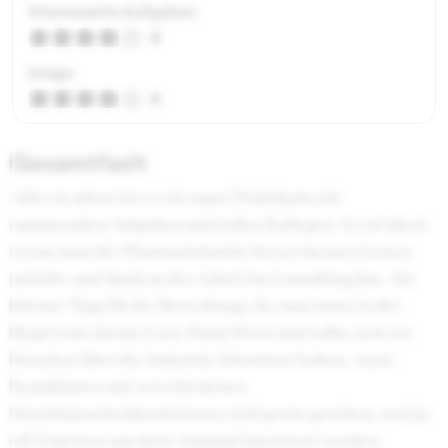
Interessante Aufgaben
4
Image
4
Gesamtfazit
Alles in allem ist es ein super Praktikum mit
spannenden Aufgaben und tollen Kollegen. Es ist ideal,
wenn man die Pharmaindustrie besser kennen lernen
möchte und Spaß an der Arbeit im Consulting hat. Als
kleiner Tipp für die Bewerbung: Ja, man muss in der
Regel eine kleine Case Study lösen und sollte sich ein
bisschen über die Industrie informiert haben. Auch
Kandidaten mit verschiedenen
Fremdsprachenkenntnissen sind gerne gesehen, weil ja
oft Experten aus dem Ausland interviewt werden.