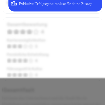
Bruttogehalt:
6000 €
Exklusive Erfolgsgeheimnisse für deine Zusage
Gesamtbewertung
4
Karrieremöglichkeiten
3
Persönliche Entwicklung
4
Führungsstil & Kultur
4
Gesamtfazit
Ich kann das Unternehmen und die Stadt für ein
Praktikum sehr empfehlen, wenn man (siehe unten) der