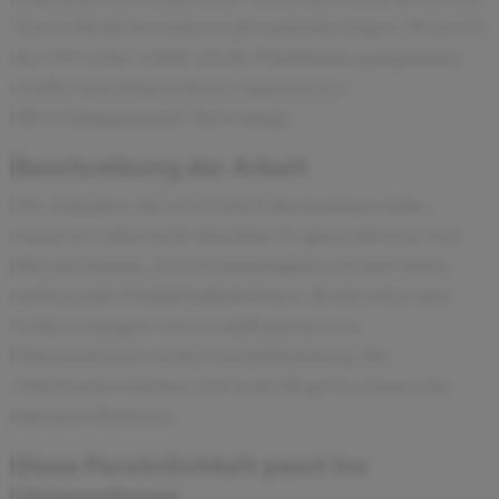
Typ ist für die besonderen Herausforderungen. Wenn ich
der CEO wäre, würde ich die Praktikantenprogramme
straffer und zielgerichteter organisieren
(Bewerbungsprozeß, Betreuung).
Beschreibung der Arbeit
Die Aufgaben, die ich letztlich übernommen habe,
waren so vorher nicht absehbar. Es ging teilweise weit
über das hinaus, was ich ursprünglich erwartet hätte:
umfassende Produktkalkulationen, Recherchen und
Verbesserungen von Geschäftsprozessen,
Präsentationen vor der Geschäftsleitung. Die
Arbeitszeiten hielten sich in der Regel in einem sehr
humanen Rahmen.
Diese Persönlichkeit passt ins
Unternehmen