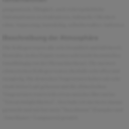
pragmatisch, Fähigkeit, auch widersprüchliche
Informationen zu strukturieren, kulturelle Offenheit
ohne Anpassung, hartnäckig, selbstbewußtes Auftreten
Beschreibung der Atmosphäre
Die Kollegen waren alle sehr freundlich und hilfsbereit.
Kontakte zu den Expats waren sehr leicht herzustellen
(unabhängig von der Hierarchieebene). Die meisten
chinesischen Kollegen waren ebenfalls sehr offen und
neugierig. Die deutschen Vorgesetzten haben mir sehr
stark freien Lauf gelassen und die chinesischen
Vorgesetzten waren teils etwas unsicher über meine
"Einsatzmöglichkeiten". Also habe ich das beste daraus
gemacht und mir hat mein "Nasenbonus" (Europäer und
Amerikaner = Langnasen) genutzt.