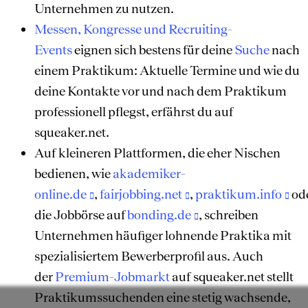
Unternehmen zu nutzen.
Messen, Kongresse und Recruiting-
Events
eignen sich bestens für deine
Suche
nach
einem Praktikum: Aktuelle Termine und wie du
deine Kontakte vor und nach dem Praktikum
professionell pflegst, erfährst du auf
squeaker.net.
Auf kleineren Plattformen, die eher Nischen
bedienen, wie
akademiker-
online.de
,
fairjobbing.net
,
praktikum.info
od
die Jobbörse auf
bonding.de
, schreiben
Unternehmen häufiger lohnende Praktika mit
spezialisiertem Bewerberprofil aus. Auch
der
Premium-Jobmarkt
auf squeaker.net stellt
Praktikumssuchenden eine stetig wachsende,