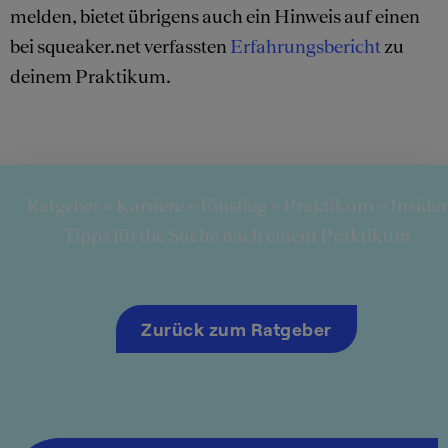
melden, bietet übrigens auch ein Hinweis auf einen
bei squeaker.net verfassten
Erfahrungsbericht
zu
deinem Praktikum.
Ratgeber
»
Karriere
»
Einstieg
»
Praktikum
»
Insider
Tipps für die Suche nach einem Praktikum
Zurück zum Ratgeber