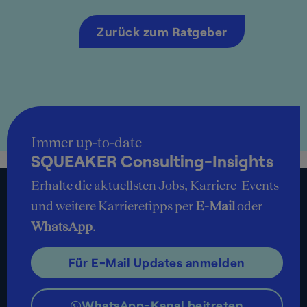
Zurück zum Ratgeber
Immer up-to-date
SQUEAKER Consulting-Insights
Erhalte die aktuellsten Jobs, Karriere-Events
und weitere Karrieretipps per
E-Mail
oder
WhatsApp
.
Für E-Mail Updates anmelden
WhatsApp-Kanal beitreten