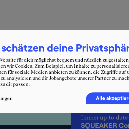
 schätzen deine Privatsphä
Studium
»
Master
»
Bewerbung – Master Studium
»
Transcri
ebsite für dich möglichst bequem und nützlich zu gestalten
n wir Cookies. Zum Beispiel, um Inhalte zu personalisiere
en für soziale Medien anbieten zu können, die Zugriffe auf 
zu analysieren und dir Jobangebote unserer Partner zu mach
Zurück zum Ratgeber
 zu dir passen.
Alle akzeptie
lungen
Immer up-to-date
SQUEAKER Cons