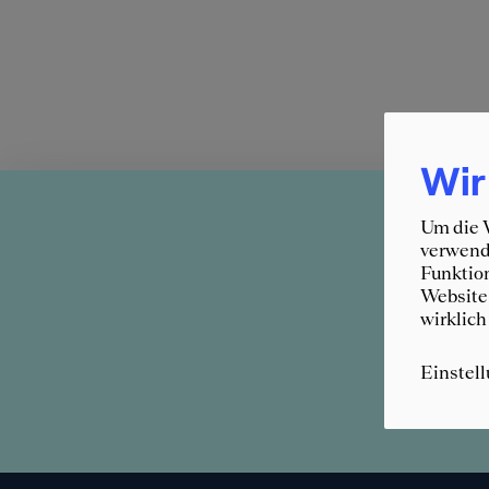
Wir
Ratgeber
»
Um die W
verwende
Funktion
Website 
wirklich
Einstel