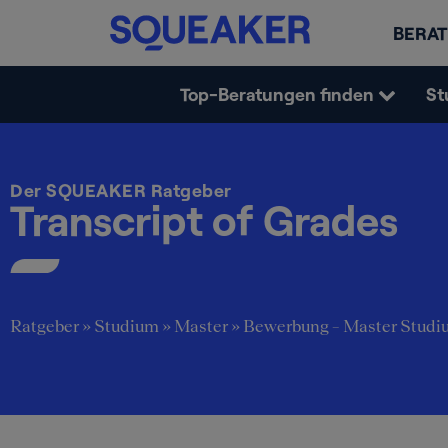
BERAT
Top-Beratungen finden
St
Der SQUEAKER Ratgeber
Transcript of Grades
Ratgeber
»
Studium
»
Master
»
Bewerbung – Master Studi