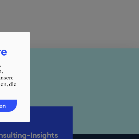
re
pt of Grades
,
n,
unsere
en, die
ren
ulting-Insights