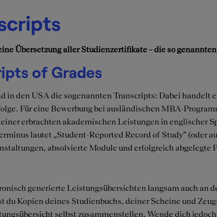
cripts
e Übersetzung aller Studienzertifikate – die so genannten 
ripts of Grades
d in den USA die sogenannten Transcripts: Dabei handelt es
Erfolge. Für eine Bewerbung bei ausländischen MBA-Program
iner erbrachten akademischen Leistungen in englischer Spr
 Terminus lautet „Student-Reported Record of Study“ (oder a
ranstaltungen, absolvierte Module und erfolgreich abgelegte 
ronisch generierte Leistungsübersichten langsam auch an 
sst du Kopien deines Studienbuchs, deiner Scheine und Ze
istungsübersicht selbst zusammenstellen. Wende dich jedoch