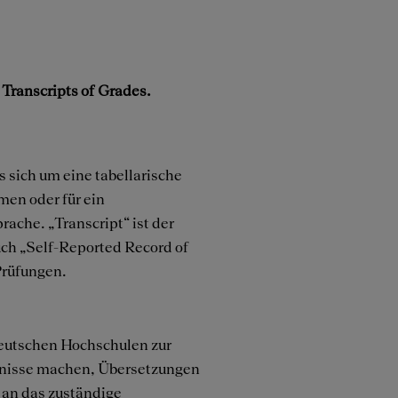
Transcripts of Grades.
 sich um eine tabellarische
men oder für ein
ache. „Transcript“ ist der
uch „Self-Reported Record of
Prüfungen.
deutschen Hochschulen zur
ugnisse machen, Übersetzungen
 an das zuständige