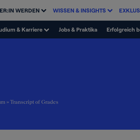
ER:IN WERDEN
WISSEN & INSIGHTS
EXKLUS
udium & Karriere
Jobs & Praktika
Erfolgreich 
um
»
Transcript of Grades