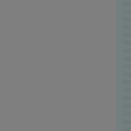
ger
pas
kna
die
div
Wer
der
ang
(vo
Fra
Ban
Aus
kur
die
Eri
kla
auf