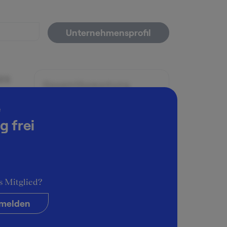
Unternehmensprofil
es
Gesamtbewertung
e
ausgezeichnet
g frei
Angenehme Atmosphäre
sehr angenehm
he
Schwierigkeitsgrad
s Mitglied?
(für
fair
melden