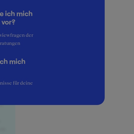
e ich mich
 vor?
r
rviewfragen der
ratungen
ich mich
n,
ines
nisse für deine
ng
 ich
em
n
ehr