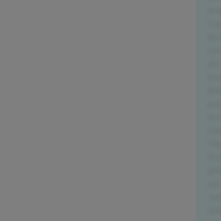
deu
Unt
Res
aus
die
ken
kön
pos
der
mic
Okt
Zei
gef
auf
And
meh