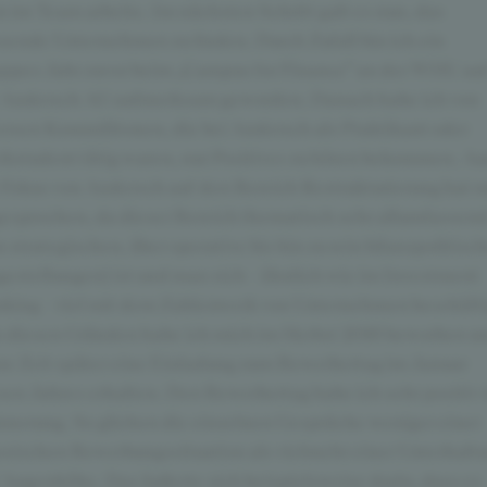
n im Team arbeite. Im nächsten Schritt galt es nun, das
sende Unternehmen zu finden. Durch Zufall bin ich ein
ppes Jahr zuvor beim „Campus for Finance“ an der WHU au
 Andersch AG aufmerksam geworden. Danach habe ich von
ersen Kommilitonen, die bei Andersch als Praktikant oder
kstudent tätig waren, nur Positives zu hören bekommen. A
 Fokus von Andersch auf den Bereich Restrukturierung hat 
esprochen, da dieser Bereich thematisch sehr allumfassen
n strategischen, über operative bis hin zu rein bilanzpolitisc
gestellungen) ist und man sich – ähnlich wie im Investment
king – viel mit dem Zahlenwerk von Unternehmen beschäfti
 diesen Gründen habe ich mich im Herbst 2016 beworben u
ze Zeit später eine Einladung zum Bewerbertag im Januar
sen Jahres erhalten. Den Bewerbertag habe ich sehr positiv 
nnerung. So glichen die einzelnen Gespräche weniger einer
ssischen Bewerbungssituation als vielmehr einer Unterhalt
 Augenhöhe. Das äußerte sich beispielsweise darin, dass es