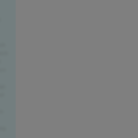
f
uch
mich
d
hen
gt.
nd
in
ung