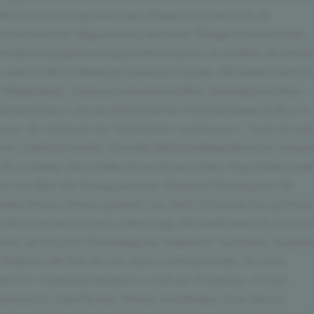
tlich mehr Gelegenheit gab, Fragen zu Andersch als
ernehmen im Allgemeinen und dem Tätigkeitsbereich der
trukturierungsberatung im Besonderen zu stellen, als ich di
 anderen Bewerbungsgesprächen kannte. Hierdurch hatte i
 Möglichkeit, Andersch als potentiellen Arbeitgeber näher
nenzulernen, um anschließend die Entscheidung treffen zu
nen, ob Andersch als Arbeitgeber zu mir passt. Auch als seh
itiv empfand ich die schnelle Rückmeldung über den Ausga
 Bewerbung; diese habe ich noch am selben Tag erhalten un
h sehr über die Zusage gefreut. Da mein Einstieg erst für
ober diesen Jahres geplant war, hatte ich noch eine gewisse
t bis zu meinem ersten Arbeitstag. Deshalb habe ich mich se
reut, als ich eine Einladung zur Andersch-Auslands-Acade
 Mallorca für Mai diesen Jahres erhalten habe. Bei den
ersch-Academys handelt es sich um Trainings, welche
rmals im Jahr für eine Woche stattfinden. Eine dieser