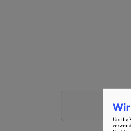
Um 
Wir
Um die W
verwende