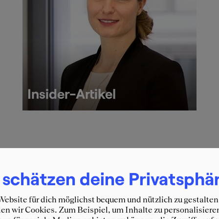
Insider-Artikel
den Inhalt anzuzeigen, müssen die Cookies akzeptiert werd
 schätzen deine Privatsphä
Einmal akzeptieren
Immer akzeptieren
ebsite für dich möglichst bequem und nützlich zu gestalten
n wir Cookies. Zum Beispiel, um Inhalte zu personalisiere