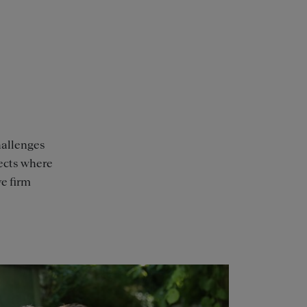
hallenges
jects where
ve firm