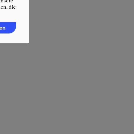
unsere
en, die
ren