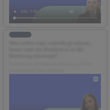
Einstieg
Was sollte man unbedingt wissen,
bevor man als Student:in in die
Beratung einsteigt?
Im Interview mit Moumina Stanoksei, Senior
Consultant bei zeb consulting.