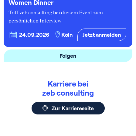
Women Dinner
Triff zeb consulting bei diesem Event zum
persönlichen Interview
24.09.2026
Köln
Jetzt
anmelden
Folgen
Karriere bei
zeb consulting
Zur Karriereseite