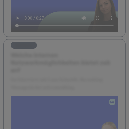
Karriere
Welche internen
Netzwerkmöglichkeiten bietet zeb
an?
Im Interview mit Lara Schmidt, Recruiting
Managerin bei zeb consulting.