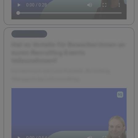
Bewerbung
Hat es Vorteile für Bewerber:innen an
euren Recruiting Events
teilzunehmen?
Im Interview mit Lara Schmidt, Recruiting
Managerin bei zeb consulting.