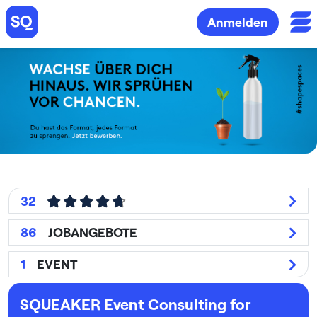
Anmelden
32
86
JOBANGEBOTE
1
EVENT
SQUEAKER Event Consulting for