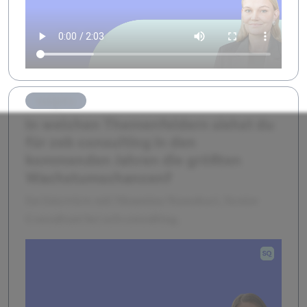
Insights
In welchen Themenfeldern siehst du
für zeb consulting in den
kommenden Jahren die größten
Wachstumschancen?
Im Interview mit Moumina Stanoksei, Senior
Consultant bei zeb consulting.