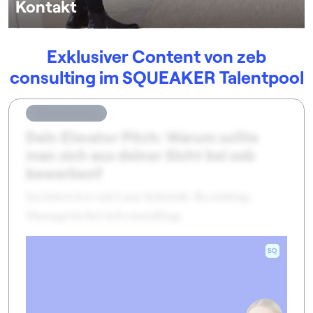
Kontakt
Exklusiver Content von zeb
consulting im SQUEAKER Talentpool
Bewerbung
Dein Elevator Pitch: Warum sollte
man sich aus deiner Sicht bei zeb
bewerben?
Im Interview mit Lara Schmidt, Recruiting
Managerin bei zeb consulting.