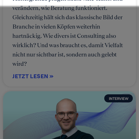
verändern, wie Beratung funktioniert.
Gleichzeitig hält sich das klassische Bild der
Branche in vielen Köpfen weiterhin
hartnäckig. Wie divers ist Consulting also
wirklich? Und was braucht es, damit Vielfalt
nicht nur sichtbar ist, sondern auch gelebt
wird?
JETZT LESEN »
INTERVIEW