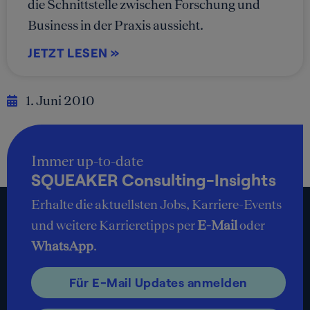
die Schnittstelle zwischen Forschung und
Business in der Praxis aussieht.
JETZT LESEN »
1. Juni 2010
Immer up-to-date
SQUEAKER Consulting-Insights
Erhalte die aktuellsten Jobs, Karriere-Events
und weitere Karrieretipps per
E-Mail
oder
WhatsApp
.
Für E-Mail Updates anmelden