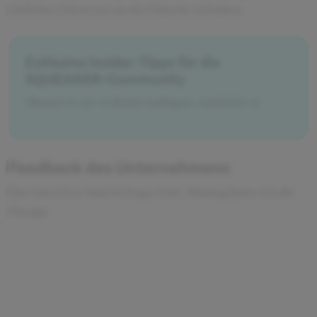
ehrliches Interesse an der Materie zu haben.
Exklusive Insider-Tipps für die
SQUEAKER-Community
Humor ist nie verkehrt (adäquat, natürlich ;))
Feedback des Unternehmens
Das Interview fand freitags statt, Montag hatte ich die
Zusage.