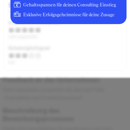
Gehaltsspannen für deinen Consulting-Einstieg
ausgezeichnet
Exklusive Erfolgsgeheimnisse für deine Zusage
Angenehme Atmosphäre
sehr angenehm
Schwierigkeitsgrad
fair
Feedback an das Unternehmen
Sehr angenehm, anspruchsvoll, aber fair! Tolle
Atmosphäre und Gesprächspartner!
Beschreibung des
Bewerbungsprozesses
Dank eines persönlichen Kennenlernens auf einer