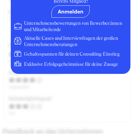
Berufseinsteiger:in
Bereits Mitglied?
Anmelden
Beworben als:
Praktikant:in
Unternehmensbewertungen von Bewerber:innen
und Mitarbeitende
Aktuelle Cases und Interviewfragen der großen
Gesamtbewertung
Unternehmensberatungen
Gehaltsspannen für deinen Consulting-Einstieg
gut
Exklusive Erfolgsgeheimnisse für deine Zusage
Angenehme Atmosphäre
angenehm
Schwierigkeitsgrad
fair
Feedback an das Unternehmen