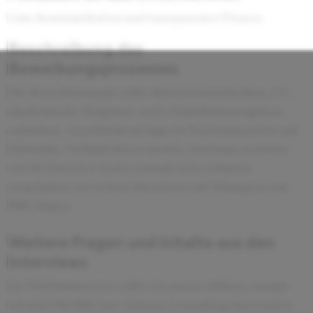
Gute Kommunikation und transparenter Prozess
Beschreibung des
Bewerbungsprozesses
Die Bewerbermappe sollte Motivationsschreiben, CV,
akademische Zeugnisse sowie Praktikumszeugnisse
enthalten. Anschließend folgt ein Telefoninterview mit
Fallstudie. Verläuft dieses positiv, wird man zu einem
vor Ort Interview in der zentrale in Leverkusen
eingeladen, wo weitere Interviews mit Managern von
BBC folgen.
Weitere Fragen und Inhalte aus den
Interviews
Im Telefoninterview sollte ich zuerst erklären, warum
ich mich für BBC bzw. Inhouse Consulting interessiere