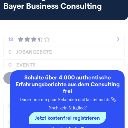
Bayer Business Consulting
13
0
JOBANGEBOTE
0
EVENTS
Schalte über 4.000 authentische
Unternehmensprofil
Erfahrungsberichte aus dem Consulting
frei
Dauert nur ein paar Sekunden und kostet nichts 🚀
Beworben im Jahr:
Noch kein Mitglied?
2019
Jetzt kostenfrei registrieren
Karrierelevel: