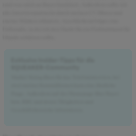
und was mich an Bayer fasziniert. Außerdem sollte ich
die Interviewpartnerin durch meinen CV führen und
meine Stärken erläutern. Anschließend folgte eine
Fallstudie, in der ich den Markt für ein Flohhalsband für
Hunde schätzen sollte.
Exklusive Insider-Tipps für die
SQUEAKER-Community
Market Sizing üben für das Telefoninterview, bei
zwei meiner Kommilitonen kam eine ähnliche
Frage. Außerdem auf der Homepage über Bayer
bzw. BBC und deren Tätigkeiten und
Geschäftsbereiche informieren.