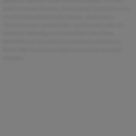
qualitativ und hatte keine Rechenaufgaben, was aber
nicht verwunderlich war, da bei einem Telefoninterview
eh nicht kontrolliert werden konnte, ob ich einen
Taschenrechner genutzt hätte. In dem case sollte ich
mögliche zukünftige Geschäftsfelder einer Bank
identifizieren, kategorisieren und dann priorisieren.
Final sollte ich meinen Implementierungsvorschlag
abgeben.