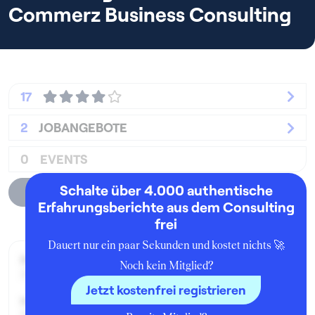
Commerz Business Consulting
17
2
JOBANGEBOTE
0
EVENTS
Schalte über 4.000 authentische
Unternehmensprofil
Erfahrungsberichte aus dem Consulting
frei
Dauert nur ein paar Sekunden und kostet nichts 🚀
Beworben im Jahr:
Noch kein Mitglied?
2020
Jetzt kostenfrei registrieren
Karrierelevel: