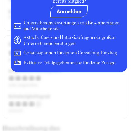
Berufseinsteiger:in
Bereits Mitglied?
Anmelden
Beworben als:
Praktikant:in
Unternehmensbewertungen von Bewerber:innen
und Mitarbeitende
Aktuelle Cases und Interviewfragen der großen
Gesamtbewertung
Unternehmensberatungen
Gehaltsspannen für deinen Consulting-Einstieg
gut
Exklusive Erfolgsgeheimnisse für deine Zusage
Angenehme Atmosphäre
sehr angenehm
Schwierigkeitsgrad
einfach
Beschreibung des