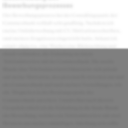
Bewerbungsprozesses
Der Bewerbungsprozess bei der Consultingsparte der
Commerzbank verläuft sehr gradlinig. Nachdem ich
meine Onlinbewerbung mit CV, Motivationsschreiben,
und meinen Zeugnissen eingereicht hatte, bekam ich
relativ zügig (ca. eine Woche) eine Rückmeldung und
damit verbunden, die Einladung zu einem
Telefoninterview mit der Commerzbank. Die zweite
Runde (das Telefoninterview) fokussierte sich primär
auf meine Motivation, den personal fit zwischen mir und
der Commerzbank und nach meinen Vorstellungen, wie
die Tätigkeiten in der Beratungssparte der
Commerzbank aussehen. Unmittelbar nach diesem
Gespräch erhielt ich die Einladung in die finale Runde
der Bewerbung, welches ein Telefoninterview mit zwei
Beratern aus meiner zukünftigen Abteilung sein sollte