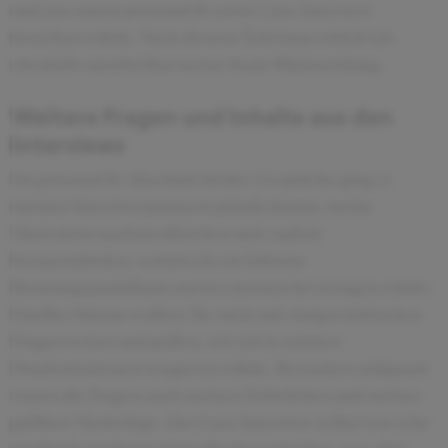
und aus einem personal fit sowie Case Interview
bestehen würde. Nach diesem Telefonat erhielt ich
ebenfalls unmittelbar meine finale Rückmeldung.
Weitere Fragen und Inhalte aus den
Interviews
Im personal fit Abschnitt beider Gespräche ging es
meinen Interviewpartnern primär darum, meine
Motivation nachzuvollziehen und explizit
herauszufinden, warum ich ein Inhouse
Beratungspraktikum einem externen bevorzugen würde.
Darüber hinaus wollten Sie mich mit einigen kritischen
Fragen testen und prüfen, wie ich in solchen
Drucksituationen reagieren würde. Besonders prägnant
waren die Fragen nach meinen Schwächen und meiner
größten Niederlage. Das Case Interview selber war sehr