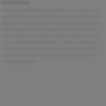
Interviews
Die Personal Fit Fragen fokussierten sich vor allem auf
mein Verständnis der Funktion einer Risk Advisory und
dem Unterschied zu einer normalen Beratungsaufgabe.
Hier empfiehlt es sich genau zu informieren. Danach
wurden klassische, kritische Fragen abgefragt wie z.B.
„Was war ihr größter Misserfolg?“. Das Case Interview
befasste sich mit der Analyse des Fraports und welche
neuen Geschäftsfelder man dem aktuellen Portfolio
hinzufügen könnte.