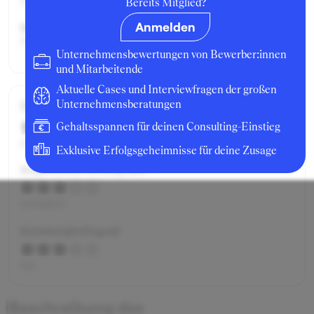
Berufseinsteiger:in
Bereits Mitglied?
Anmelden
Beworben als:
Praktikant:in
Unternehmensbewertungen von Bewerber:innen
und Mitarbeitende
Aktuelle Cases und Interviewfragen der großen
Gesamtbewertung
Unternehmensberatungen
Gehaltsspannen für deinen Consulting-Einstieg
gut
Exklusive Erfolgsgeheimnisse für deine Zusage
Angenehme Atmosphäre
erträglich
Schwierigkeitsgrad
fair
Beschreibung des