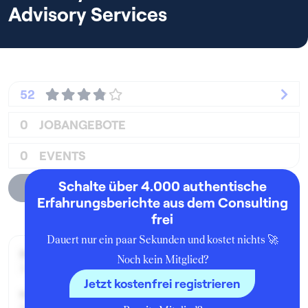
Advisory Services
52
0
JOBANGEBOTE
0
EVENTS
Schalte über 4.000 authentische
Unternehmensprofil
Erfahrungsberichte aus dem Consulting
frei
Dauert nur ein paar Sekunden und kostet nichts 🚀
Beworben im Jahr:
Noch kein Mitglied?
2017
Jetzt kostenfrei registrieren
Karrierelevel: