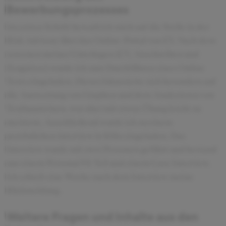
Bewerbungsprozesses
Im ersten Schritt bewarb ich mich auf die Stelle in der
Risk Advisory über das Online-Portal von EY. Nach dem
screenen meiner Unterlagen (CV, Anschreiben und
Zeugnisse) wurde ich zum Durchführen eines Online
Tests eingeladen. Dieser fokussierte sich besonders auf
die Auswertung von Graphen und dem Analysieren von
Textbausteinen, war aber mit etwas Übung leicht zu
meistern. Anschließend wurde ich zu einem
persönlichen interview in Köln eingeladen. Das
Interview wurde mit zwei Personen geführt und bestand
aus einem Personal Fit Teil und einem Case Interview.
Ich erhielt eine Woche nach dem Interview meine
Rückmeldung.
Weitere Fragen und Inhalte aus den