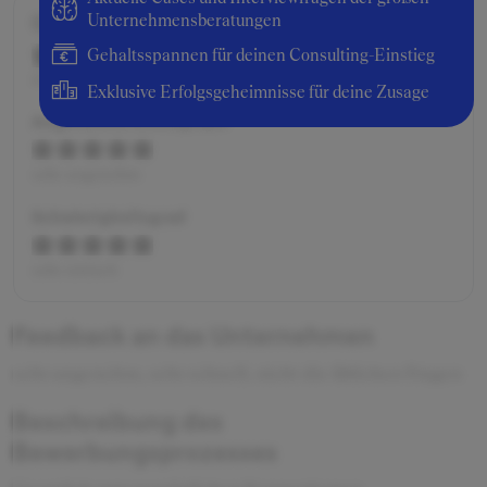
Gesamtbewertung
Unternehmensberatungen
Gehaltsspannen für deinen Consulting-Einstieg
ausgezeichnet
Exklusive Erfolgsgeheimnisse für deine Zusage
Angenehme Atmosphäre
sehr angenehm
Schwierigkeitsgrad
sehr einfach
Feedback an das Unternehmen
sehr angenehm, sehr schnell, nicht die üblichen Fragen
Beschreibung des
Bewerbungsprozesses