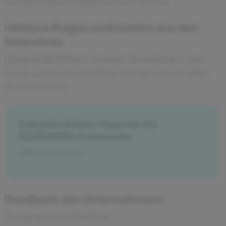
Gespräch zum persönlichen Kennenlernen
Weitere Fragen und Inhalte aus den
Interviews
Hauptsächlich Fragen zu meiner Persönlichkeit, man
merkt, dass es ihnen wirklich wichtig war, mich näher
kennenzulernen
Exklusive Insider-Tipps für die
SQUEAKER-Community
authentisch sein
Feedback des Unternehmens
Zusage zu einem Praktikum