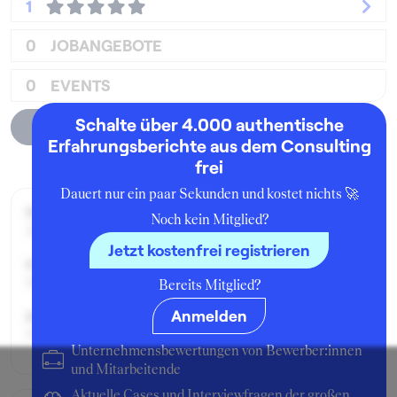
1
0
JOBANGEBOTE
0
EVENTS
Schalte über 4.000 authentische
Unternehmensprofil
Erfahrungsberichte aus dem Consulting
frei
Dauert nur ein paar Sekunden und kostet nichts 🚀
Beworben im Jahr:
Noch kein Mitglied?
2016
Jetzt kostenfrei registrieren
Karrierelevel:
Berufseinsteiger:in
Bereits Mitglied?
Anmelden
Beworben als:
Praktikant:in
Unternehmensbewertungen von Bewerber:innen
und Mitarbeitende
Aktuelle Cases und Interviewfragen der großen