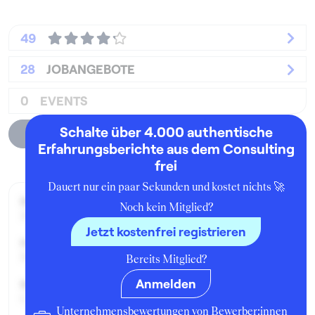
49
28
JOBANGEBOTE
0
EVENTS
Schalte über 4.000 authentische
Unternehmensprofil
Erfahrungsberichte aus dem Consulting
frei
Dauert nur ein paar Sekunden und kostet nichts 🚀
Beworben im Jahr:
Noch kein Mitglied?
2019
Jetzt kostenfrei registrieren
Karrierelevel:
Berufseinsteiger:in
Bereits Mitglied?
Anmelden
Beworben als:
Consultant Public Sector
Unternehmensbewertungen von Bewerber:innen