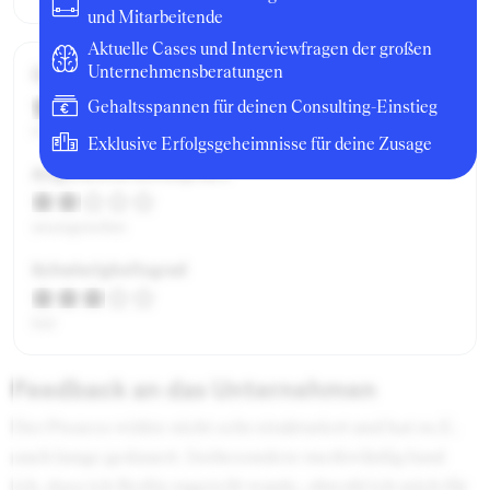
und Mitarbeitende
Aktuelle Cases und Interviewfragen der großen
Gesamtbewertung
Unternehmensberatungen
Gehaltsspannen für deinen Consulting-Einstieg
mittelmäßig
Exklusive Erfolgsgeheimnisse für deine Zusage
Angenehme Atmosphäre
unangenehm
Schwierigkeitsgrad
fair
Feedback an das Unternehmen
Der Prozess wirkte nicht sehr strukturiert und hat m.E.
auch lange gedauert. Insbesondere merkwürdig fand
ich, dass ich Berlin zugeteilt wurde, obwohl ich mich für