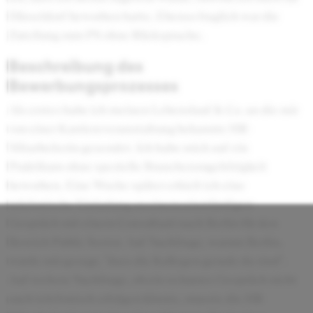
Düsseldorf beworben hatte. Ebenso fraglich war die
Zuteilung zum PS ohne Rücksprache.
Beschreibung des
Bewerbungsprozesses
Als erstes habe ich meinen Lebenslauf & Co. an die mir
von einer Karriereveranstaltung bekannte HR-
Mitarbeiterin gesendet. Ich habe mich auf ein
Praktikum ohne spezielle Branchenzugehörigkeit
beworben. Eine Woche später erhielt ich eine
telefonische Einladung zu einem einstündigen
Gespräch mit einem Consultant nach Berlin für den
Bereich Public Sector. Auf Nachfrage, warum Berlin,
wurde mir gesagt, "dass die Kollegen gerade da sind".
Auf weitere Nachfrage, ob ein so kurzes Gespräch nicht
auch telefonisch erfolgen könnte, musste die HR-