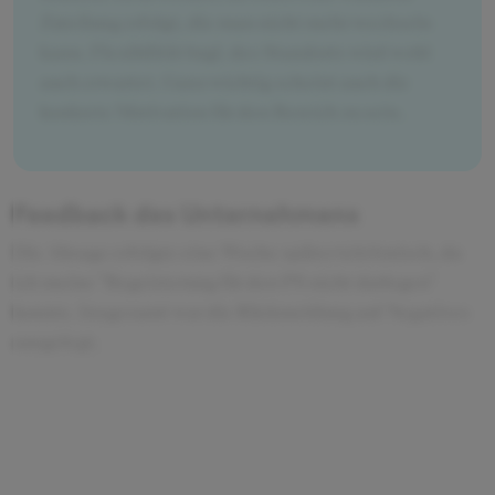
Zuteilung erfolgt, die man nicht mehr wechseln
kann. Flexibilität bzgl. des Standorts wird wohl
auch erwartet. Ganz wichtig scheint auch die
konkrete Motivation für den Bereich zu sein.
Feedback des Unternehmens
Die Absage erfolgte eine Woche später telefonisch, da
ich meine "Begeisterung für den PS nicht darlegen"
konnte. Insgesamt war die Rückmeldung auf Negatives
ausgelegt.