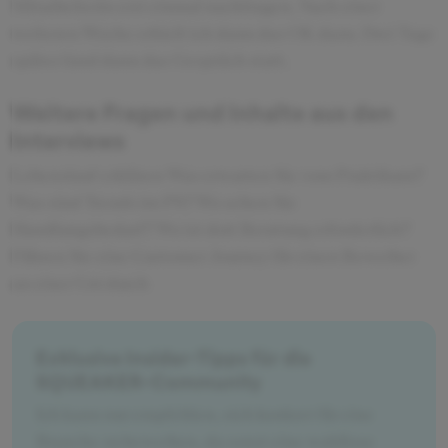
Mitarbeiterin erst einmal nachfragen. Nach einer
weiteren Woche erhielt ich dann das OK dazu. Drei Tage
später fand dann das Gespräch statt.
Weitere Fragen und Inhalte aus den
Interviews
Lebenslauf erklären Was erwarten Sie vom Praktikum?
Was sind Trends im PS? Wo sehen Sie
Handlungsbedarf? Wo ist dort Beratung erforderlich?
Führen Sie eine Customer Journey für einen Bewerber
an einer Uni durch
Exklusive Insider-Tipps für die
SQUEAKER-Community
Ich kann nur empfehlen, sich konkret für eine
Branche zu bewerben, da sonst eine wahllose