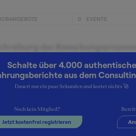
JOBANGEBOTE
0
EVENTS
chreibung des Bewerbungsprozess
be mich online auf der Website beworben und wurde per Ema
Schalte über 4.000 authentisch
Vorstellungsgespräch eingeladen. Das Gespräch fand in
ahrungsberichte aus dem Consultin
urg statt und das Interview wurde mit dem Abteilungsleit
onship Management und Business Development durchgefüh
Dauert nur ein paar Sekunden und kostet nichts 🚀
tere Fragen und Inhalte aus den
erviews
Noch kein Mitglied?
Bereit
e through you CV - und dann sind sie auf Dinge auf meine
Jetzt kostenfrei registrieren
An
gangen Warum M.M. Warburg? Warum Relationship Manag