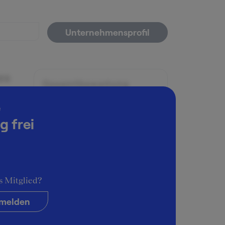
Unternehmensprofil
es
Gesamtbewertung
il zu
e
ausgezeichnet
g frei
er vom
Angenehme Atmosphäre
rt.
sehr angenehm
Schwierigkeitsgrad
s Mitglied?
sehr schwierig
m CV
melden
ement?