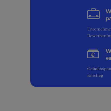
Was is
NAV? W
W
Sie Te
pa
Schwä
Unternehme
Bewerber:in
Ex
Co
Wi
Inf
v
and
Gehaltsspan
Einstieg