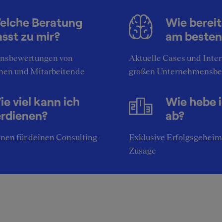
t ein Fonds? Welche Fonds gibt es in Luxemburg? Was bedeu
arum der Standort Luxemburg? Nennen Sie eine Situation, 
elche Beratung
Wie bereit
amgeist gezeigt haben Was sind Ihre Stärken? Was sind Ihre
sst zu mir?
am besten
chen?
nsbewertungen von
Aktuelle Cases und Inte
nen und Mitarbeitende
großen Unternehmensbe
klusive Insider-Tipps für die SQUEAKER-
mmunity
e viel kann ich
Wie hebe 
ormiert euch über Fondsstrukturen in Luxemburg, da es dort
erdienen?
ab?
ere gibt als in Deutschland.
nen für deinen Consulting-
Exklusive Erfolgsgeheim
Zusage