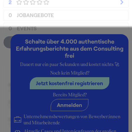
2
0
JOBANGEBOTE
0
EVENTS
Schalte über 4.000 authentische
Unternehmensprofil
Erfahrungsberichte aus dem Consulting
frei
Dauert nur ein paar Sekunden und kostet nichts 🚀
Zusage
Noch kein Mitglied?
Jetzt kostenfrei registrieren
Beworben im Jahr:
2010
Bereits Mitglied?
Karrierelevel:
Anmelden
0-3 Jahre Berufserfahrung
Unternehmensbewertungen von Bewerber:innen
Beworben als:
und Mitarbeitende
Vertrieb
Aktuelle Cases und Interviewfragen der großen