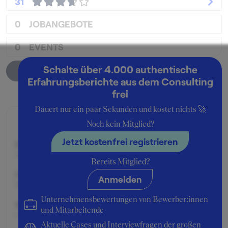
31
0
JOBANGEBOTE
0
EVENTS
Schalte über 4.000 authentische
Unternehmensprofil
Erfahrungsberichte aus dem Consulting
frei
Dauert nur ein paar Sekunden und kostet nichts 🚀
Zusage
Noch kein Mitglied?
Jetzt kostenfrei registrieren
Beworben im Jahr:
2012
Bereits Mitglied?
Karrierelevel:
Anmelden
Berufseinsteiger:in
Unternehmensbewertungen von Bewerber:innen
Beworben als:
und Mitarbeitende
Consultant
Aktuelle Cases und Interviewfragen der großen