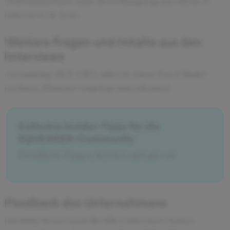
Telefoninterview, dann Bewerbungstag aber allein, 6
Interviews & Tests
Weitere Fragen und Inhalte aus den
Interviews
Accounting, DCF, LBO, (alles in einem Excel Model
rechnen, Bilanzen vorgelegt zum erkennen
Exklusive Insider-Tipps für die
SQUEAKER-Community
Detaillierte Fragen, bereitet euch gut vor!
Feedback des Unternehmens
Ich hätte besser noch für M&A Interviews lernen