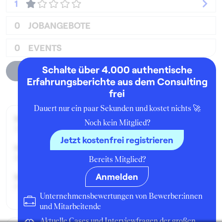
1
0
JOBANGEBOTE
0
EVENTS
Schalte über 4.000 authentische
Unternehmensprofil
Erfahrungsberichte aus dem Consulting
frei
Dauert nur ein paar Sekunden und kostet nichts 🚀
Beworben im Jahr:
Noch kein Mitglied?
2019
Jetzt kostenfrei registrieren
Karrierelevel:
Berufseinsteiger:in
Bereits Mitglied?
Anmelden
Beworben als:
Praktikant:in
Unternehmensbewertungen von Bewerber:innen
und Mitarbeitende
Aktuelle Cases und Interviewfragen der großen