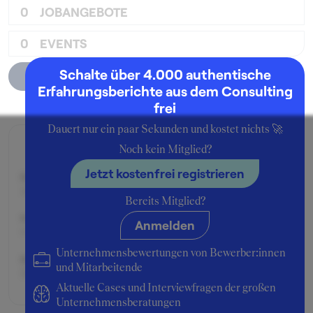
0
JOBANGEBOTE
0
EVENTS
Schalte über 4.000 authentische
Unternehmensprofil
Erfahrungsberichte aus dem Consulting
frei
Dauert nur ein paar Sekunden und kostet nichts 🚀
Zusage
Noch kein Mitglied?
Jetzt kostenfrei registrieren
Beworben im Jahr:
2009
Bereits Mitglied?
Karrierelevel:
Anmelden
0-3 Jahre Berufserfahrung
Unternehmensbewertungen von Bewerber:innen
Beworben als:
und Mitarbeitende
Berater
Aktuelle Cases und Interviewfragen der großen
Unternehmensberatungen