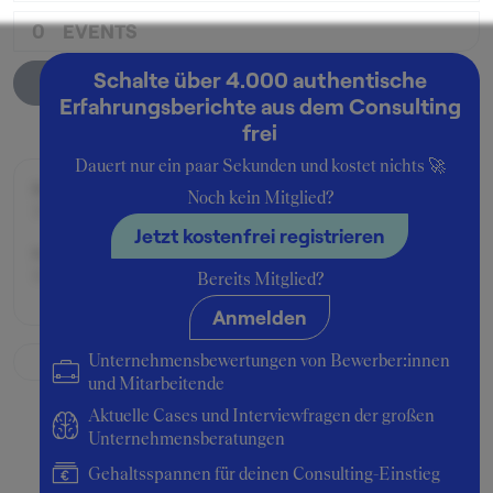
0
EVENTS
Schalte über 4.000 authentische
Unternehmensprofil
Erfahrungsberichte aus dem Consulting
frei
Dauert nur ein paar Sekunden und kostet nichts 🚀
Beworben im Jahr:
Noch kein Mitglied?
2001
Jetzt kostenfrei registrieren
Karrierelevel:
Berufseinsteiger:in
Bereits Mitglied?
Anmelden
Unternehmensbewertungen von Bewerber:innen
und Mitarbeitende
Aktuelle Cases und Interviewfragen der großen
Unternehmensberatungen
Gehaltsspannen für deinen Consulting-Einstieg