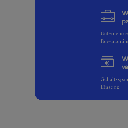
W
pa
Unternehme
Bewerber:in
Wi
v
Gehaltsspan
Einstieg