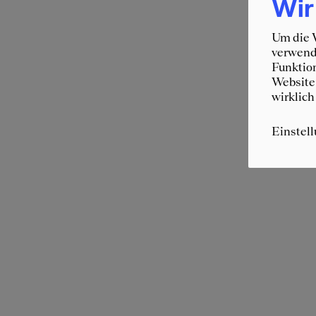
Wir
Um die W
verwende
Funktion
Website 
wirklich
Einstel