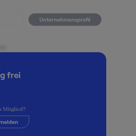
Unternehmensprofil
es
Schwierigkeitsgrad
n
e
schwierig
g frei
s Mitglied?
melden