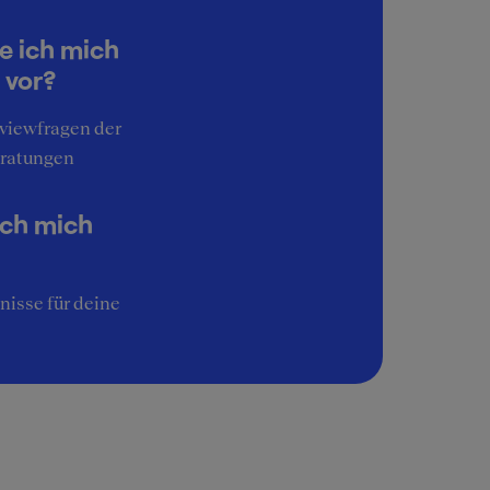
e ich mich
 vor?
rviewfragen der
ratungen
ich mich
nisse für deine