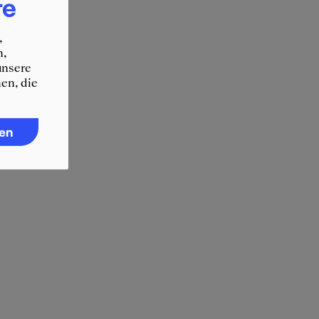
re
,
n,
unsere
en, die
ren