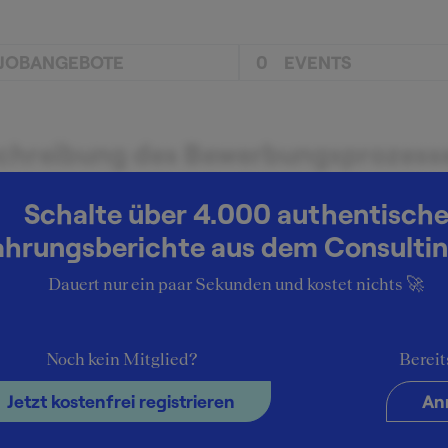
JOBANGEBOTE
0
EVENTS
chreibung des Bewerbungsprozess
ung bei iaeste dannach persönlicher anruf im unternehme
Schalte über 4.000 authentisch
tere Fragen und Inhalte aus den
ahrungsberichte aus dem Consultin
erviews
Dauert nur ein paar Sekunden und kostet nichts 🚀
s semster bereits andere praktika in welchem bereich
Noch kein Mitglied?
Bereit
klusive Insider-Tipps für die SQUEAKER-
Jetzt kostenfrei registrieren
An
mmunity
ht nötig