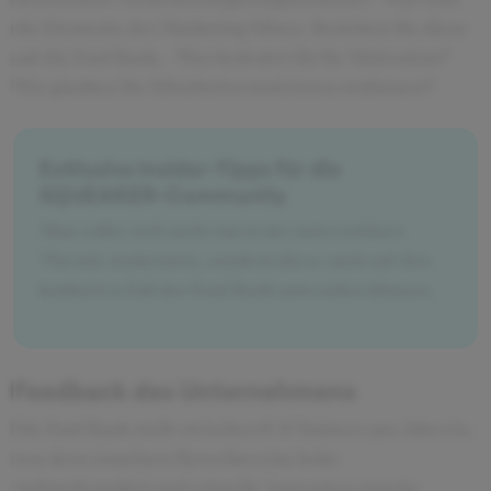
die Elemente des Marketing Mixes. Beziehen Sie diese
auf die Ford Bank. - Was bedeutet für Sie Motivation?
Wie glauben Sie Mitarbeiter motivieren zu können?
Exklusive Insider-Tipps für die
SQUEAKER-Community
Man sollte sich nicht nur in der universitären
Theorie auskennen, sondern diese auch auf den
konkreten Fall der Ford Bank anwenden können.
Feedback des Unternehmens
Die Ford Bank stellt zwischen 6-9 Trainees pro Jahr ein,
was dem einzelnen Bewerber eine hohe
Aufmerksamkeit und schnelle Antworten zusiche