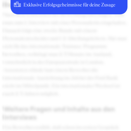
Bewerbungsprozesses
Exklusive Erfolgsgeheimnisse für deine Zusage
Nach dem Einreichen der Bewerbungsunterlagen, wird
man zum 1. Interview mit einer Personalerin eingeladen.
Danach folgt eine zweite Runde mit einem
Personalentscheider und 1-2 Abteilungsleitern. Hat man
sich für das internationale Trainnee-Programm
beworben, verbringt man 2-3 Monate im Ausland,
vornehmlich in der Europazentrale in London.
Ansonsten stünde laut einem Bewerber die
internationale Ausrichtung im Job bei der Ford Bank
nicht im Mittelpunkt. Ein internationaler Wechsel ist
nach 2-3 Jahren möglich.
Weitere Fragen und Inhalte aus den
Interviews
Ein Bewerber erzählt, daß schon im ersten Gespräch