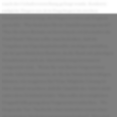
nach der Gehaltsvorstellung gefragt wurde. Konkrete
mögiche Fragen aus dem Fragebogen im zweiten
Gespräch sind (einige der Fragen werden auf Englsch
gestellt): - Was bedeutet für sie Quaitätsmanagement? -
Was für einen Retrurn on Investment erwirtschaftet die
Ford Bank? Hierzu sollte man bedenken, daß die
Vorgaben zur Eigenkapitalrendite niedriger ausfallen,
als bei gewöhnlichen Banken, da die Bank mit günstigen
Konditionen auch als Abstzförderungsinstrument
eingesetzt wird. - Wenn Sie von Ihrem Vorgesetzten
mehr Arbeit bekommen, als Sie im Moment bewältigen
können, wie reagieren Sie? Eine Mögliche Lösung ist
hier, darauf zu achten, daß die Qualität der Arbeit nicht
unter dem Zeitdruck leidet. Man sollte den möglichen
Engpaß früh genug dem Vorgesetzten mitteilen. - Wo
liegen die Vor-/Nachteile einer zentralen versus einer
dezentralen Niederlassungenorganisation? - Was sind