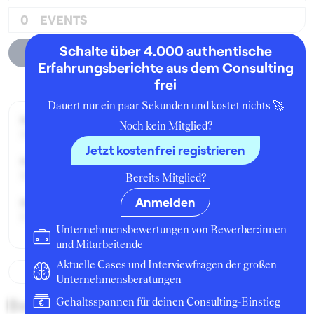
0
EVENTS
Schalte über 4.000 authentische
Unternehmensprofil
Erfahrungsberichte aus dem Consulting
frei
Dauert nur ein paar Sekunden und kostet nichts 🚀
Beworben im Jahr:
Noch kein Mitglied?
1999
Jetzt kostenfrei registrieren
Karrierelevel:
Berufseinsteiger:in
Bereits Mitglied?
Anmelden
Beworben als:
Einstiegsposition
Unternehmensbewertungen von Bewerber:innen
und Mitarbeitende
Aktuelle Cases und Interviewfragen der großen
Unternehmensberatungen
Beschreibung des
Gehaltsspannen für deinen Consulting-Einstieg