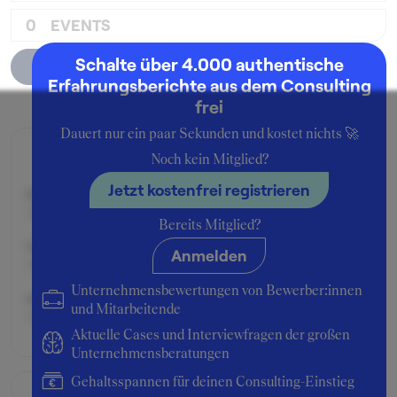
0
EVENTS
Schalte über 4.000 authentische
Unternehmensprofil
Erfahrungsberichte aus dem Consulting
frei
Dauert nur ein paar Sekunden und kostet nichts 🚀
Zusage
Noch kein Mitglied?
Jetzt kostenfrei registrieren
Beworben im Jahr:
2010
Bereits Mitglied?
Karrierelevel:
Anmelden
Berufseinsteiger:in
Unternehmensbewertungen von Bewerber:innen
Beworben als:
und Mitarbeitende
Praktikant:in
Aktuelle Cases und Interviewfragen der großen
Unternehmensberatungen
Gehaltsspannen für deinen Consulting-Einstieg