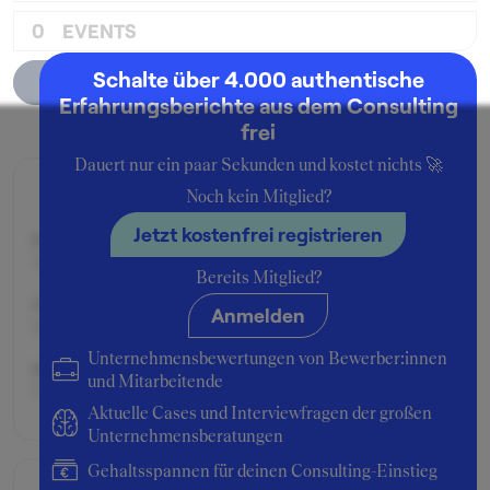
0
EVENTS
Schalte über 4.000 authentische
Unternehmensprofil
Erfahrungsberichte aus dem Consulting
frei
Dauert nur ein paar Sekunden und kostet nichts 🚀
Zusage
Noch kein Mitglied?
Jetzt kostenfrei registrieren
Beworben im Jahr:
2009
Bereits Mitglied?
Karrierelevel:
Anmelden
Berufseinsteiger:in
Unternehmensbewertungen von Bewerber:innen
Beworben als:
und Mitarbeitende
Praktikant:in
Aktuelle Cases und Interviewfragen der großen
Unternehmensberatungen
Gehaltsspannen für deinen Consulting-Einstieg