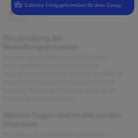
Schwierigkeitsgrad
Exklusive Erfolgsgeheimnisse für deine Zusage
schwierig
Beschreibung des
Bewerbungsprozesses
Ich habe mich schriftlich mit Zeugnissen und
Zusatzqualifikationen wie beispielsweise
Jugendleiterkurs beworben und wurde daraufhin zu
einem Bewerbungsgepräch eingeladen. Es wird
besonders Wert auf das Äußerliche gelegt, da das
natürlich der erste Eindruck ist.
Weitere Fragen und Inhalte aus den
Interviews
Was wissen sie von Freudenberg (Geschichte)?