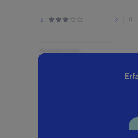
0
2
Beworben im Jahr:
2002
Karrierelevel:
Erf
Berufseinsteiger:in