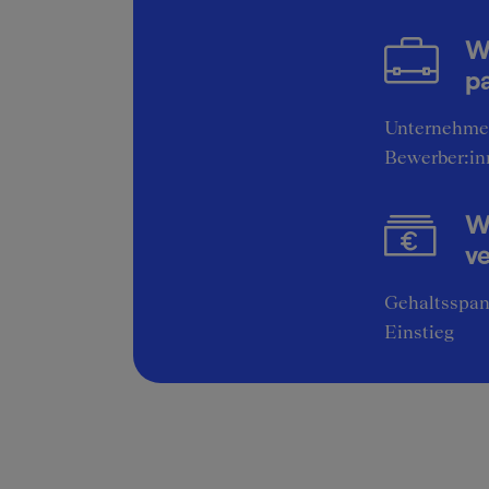
W
pa
Unternehme
Bewerber:in
Wi
v
Gehaltsspan
Einstieg