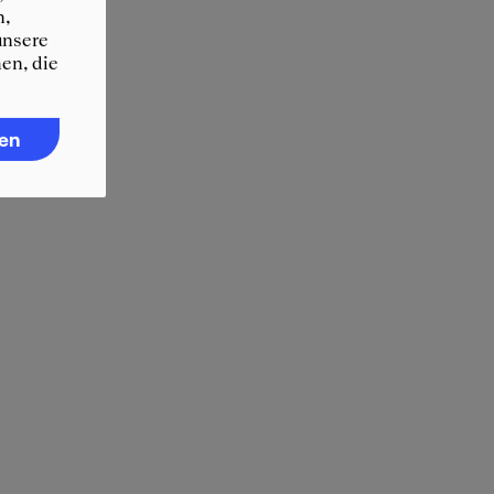
n,
unsere
en, die
ren