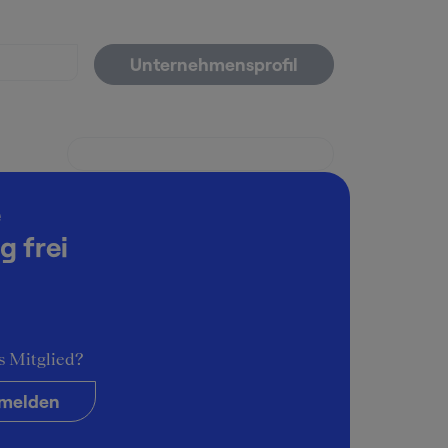
Unternehmensprofil
e
g frei
s Mitglied?
melden