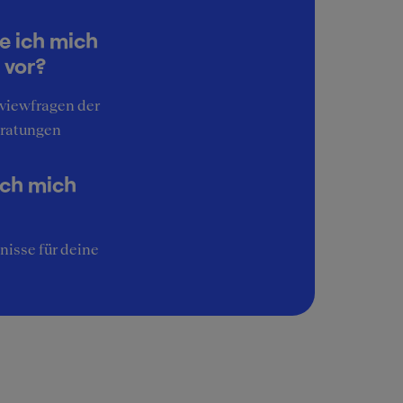
e ich mich
 vor?
rviewfragen der
ratungen
ich mich
nisse für deine