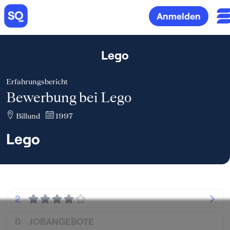
Anmelden
Lego
Erfahrungsbericht
Bewerbung bei Lego
Billund
1997
Lego
2
0
JOBANGEBOTE