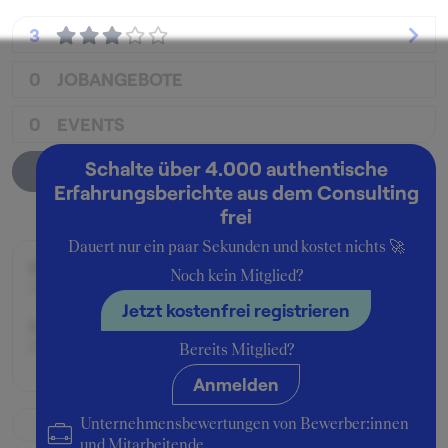
3
0
JOBANGEBOTE
0
EVENTS
Schalte über 4.000 authentische
Unternehmensprofil
Erfahrungsberichte aus dem Consulting
frei
Dauert nur ein paar Sekunden und kostet nichts 🚀
Beworben im Jahr:
Noch kein Mitglied?
2002
Jetzt kostenfrei registrieren
Karrierelevel:
Berufseinsteiger:in
Bereits Mitglied?
Anmelden
Unternehmensbewertungen von Bewerber:innen
und Mitarbeitende