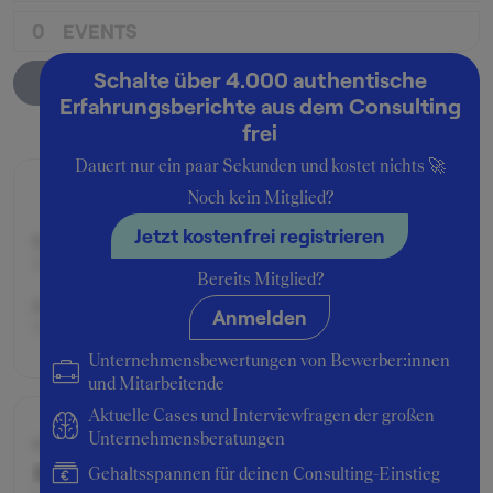
0
EVENTS
Schalte über 4.000 authentische
Unternehmensprofil
Erfahrungsberichte aus dem Consulting
frei
Dauert nur ein paar Sekunden und kostet nichts 🚀
Zusage
Noch kein Mitglied?
Jetzt kostenfrei registrieren
Beworben im Jahr:
2011
Bereits Mitglied?
Beworben als:
Anmelden
Praktikant:in
Unternehmensbewertungen von Bewerber:innen
und Mitarbeitende
Aktuelle Cases und Interviewfragen der großen
Unternehmensberatungen
Schwierigkeitsgrad
Gehaltsspannen für deinen Consulting-Einstieg