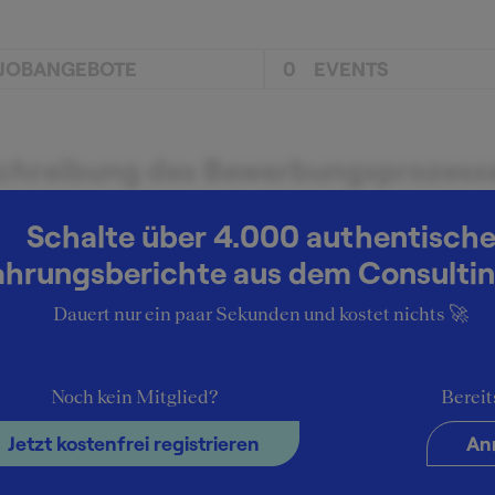
JOBANGEBOTE
0
EVENTS
chreibung des Bewerbungsprozess
 Bewerbung. 3 Interviewrunden à 1, 3 und 4 Interviews.
Schalte über 4.000 authentisch
ahrungsberichte aus dem Consultin
klusive Insider-Tipps für die SQUEAKER-
Dauert nur ein paar Sekunden und kostet nichts 🚀
mmunity
t wird auf Integrität gelegt und dem Bewusstsein der
aillierten Abgrenzung zu anderen Playern (GS, ML, MS, J
Noch kein Mitglied?
Bereit
g, dass Du willst. Sich der Notwendigkeiten klar sein.
Jetzt kostenfrei registrieren
An
tenzial" und "Entwicklung" darstellen - nicht Ahnung faken.
h jeder Runde gab es ein sehr zügiges, telefonisches Feedba