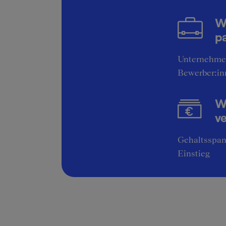
Nac
für
W
ink
pa
Unternehme
Bewerber:in
Wi
v
Gehaltsspan
Einstieg