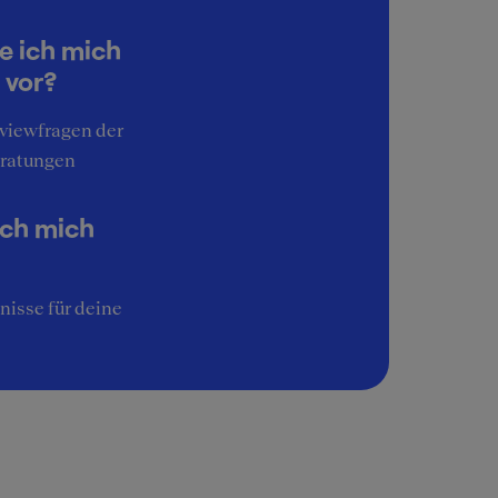
ng
ot
e ich mich
 vor?
rviewfragen der
ratungen
ich mich
nisse für deine