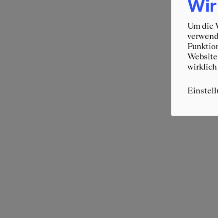
Wir
Um die W
verwende
Funktion
Website 
wirklich
Einstel