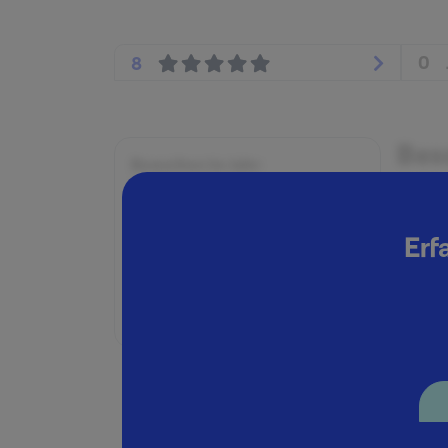
0
8
Bes
Beworben im Jahr:
2003
Online
Karrierelevel:
Erf
Berufseinsteiger:in
Ex
Beworben als:
Co
Trainee
Wer
det
Zei
"Po
Nac