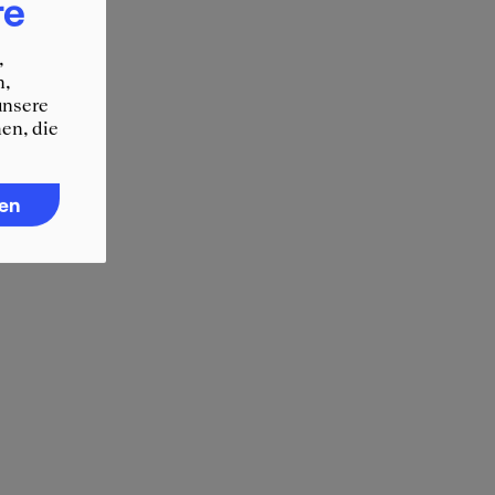
re
,
n,
unsere
en, die
ren