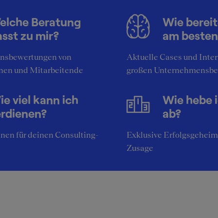
h Runde eins und zwei durch HR mit gleichzeitiger Einladu
 die nachfolgende Runde. Nach Runde drei Anruf mit Angeb
elche Beratung
Wie bereit
l. aller wichten figures durch MD.
sst zu mir?
am besten
nsbewertungen von
Aktuelle Cases und Inte
nen und Mitarbeitende
großen Unternehmensbe
e viel kann ich
Wie hebe 
erdienen?
ab?
nen für deinen Consulting-
Exklusive Erfolgsgeheim
Zusage