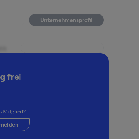
Unternehmensprofil
es
e
g frei
PM)
s Mitglied?
melden
ck.