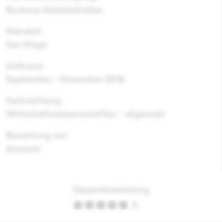
Business Administration
Standort
San Diego
Zeitraum
September - Dezember 2016
Fachrichtung
Wirtschaftswissenschaften - allgemein
Bewertung von
Anonym
Gesamtbewertung
5