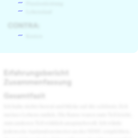
Praxisorientung
Lebenslauf
CONTRA:
Kosten
Erfahrungsbericht
Zusammenfassung
Gesamtfazit
Ich habe nichts bereut und blicke auf die schönste Zeit
meines Lebens zurück. Die Kurse waren zum Teil leicht,
zum anderen Teil wirklich anspruchsvoll. Ich würde
jedem ein Auslandssemester an der SDSU empfehlen,