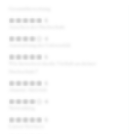
Gesamtbewertung
5
Ansehen der Hochschule
4
Ausstattung der Universität
5
Wie bewertest du die Vielfalt an deiner
Hochschule?
5
Alumni-Aktivität
4
Networking
5
Career Services