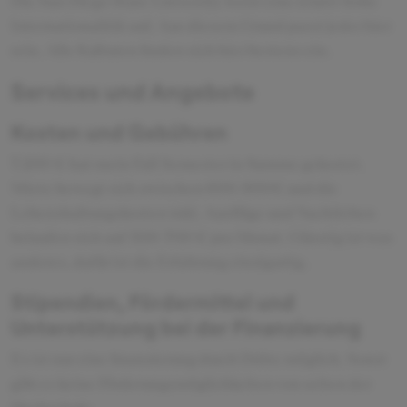
Die San Diego State University weist eine relativ hohe
Internationalität auf. Aus diesem Grund passt jeder hier
rein. Alle Kulturen finden sich hier bestens ein.
Services und Angebote
Kosten und Gebühren
7.200 € hat mein Fall Semester in Summe gekostet.
Miete bewegt sich zwischen 600-900€ und die
Lebenshaltungskosten inkl. Ausflüge und Nachtleben
belaufen sich auf 500-700 € pro Monat. Günstig ist was
anderes, dafür ist die Erfahrung einzigartig.
Stipendien, Fördermittel und
Unterstützung bei der Finanzierung
Es ist nur eine finanzierung durch Dritte möglich. Sonst
gibt es keine Förderungsmöglichkeiten von seiten der