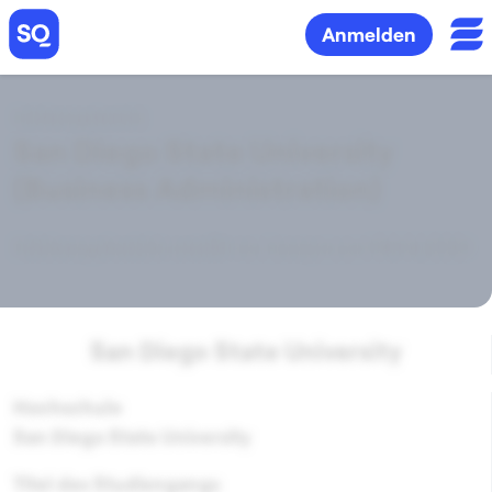
Anmelden
Erfahrungsbericht
San Diego State University
(Business Administration)
Erfahrungsbericht erstellt von Anonym am 08.04.2020
San Diego State University
Hochschule
San Diego State University
Titel des Studiengangs