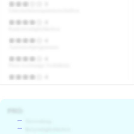
3
Unternehmenspartnerschaften
4
Karierremöglichkeiten
4
Austauschprogramme
4
Preis-Leistungs-Verhältnis
4
PRO:
Networking
Reisemöglichkeiten