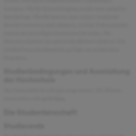
welche sich durch Midterm Exams voneinander
trennten. Für die Kurseintragung wurde man zunächst
kurz befragt. Hierfür musste man seinen Academic
Record vorweisen und erläutern, welche Schwerpunkte
man in den jeweiligen Kursen bereits hatte. Die
Dozenten kamen aus unterschiedlichen Ländern. Ein
Großteil war amerikanisch, gefolgt von asiatischen
Dozenten.
Studienbedingungen und Ausstattung
der Hochschule
Die Universität ist sehr gut ausgestattet. Die Räume
waren stets sehr großzügig.
Die Studentenschaft
Studierende