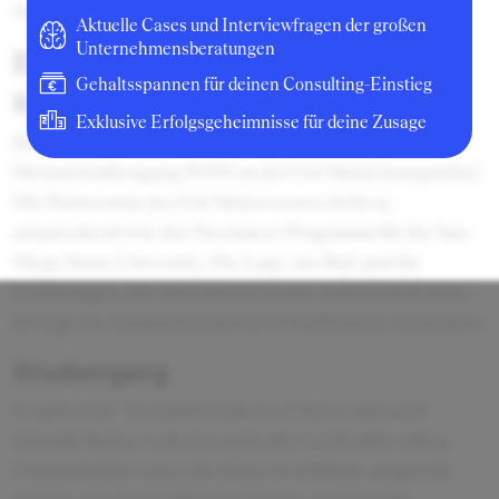
San Diego State University
Aktuelle Cases und Interviewfragen der großen
Unternehmensberatungen
Die Hochschule
Gehaltsspannen für deinen Consulting-Einstieg
Studienwahl
Exklusive Erfolgsgeheimnisse für deine Zusage
Business Administration war mit meinem
Heimatstudiengang WiWi an der Uni Mainz kompatibel.
Die Partnerunis der Uni Mainz waren nicht so
ansprechend wie das Freelancer Programm für die San
Diego State University. Die Lage, der Ruf und die
Erfahrungen, die man machen kann, haben mich dazu
bewegt ein Auslandssemester in Kalifornien zu machen.
Studiengang
Es gab reine "Auslandsstudenten" Kurse und auch
normale Kurse, in denen dann die Locals drin saßen.
Grundsätzlich waren die Kurse in 4 Blöcke aufgeteilt,