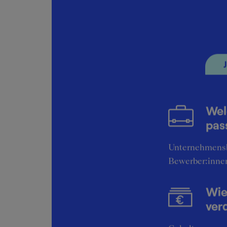
Qualität der Professoren
Unte
5
Die Hochschule
Services und Angebot
Wel
Weitere Einblicke
pas
Unternehmens
Bewerber:inne
Wie
ver