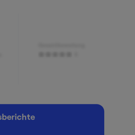
Gesamtbewertung
5
n
sberichte
Qualität der Studienberatung
5