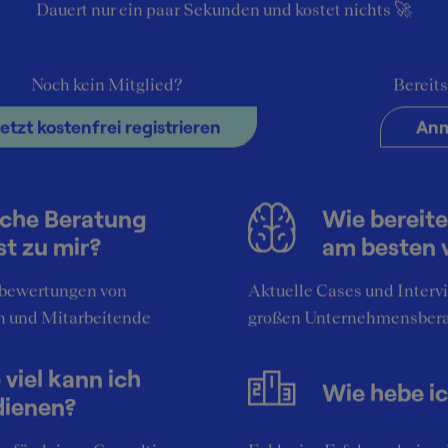
rkunft
Dauert nur ein paar Sekunden und kostet nichts 🚀
2
Noch kein Mitglied?
Bereits
Jetzt kostenfrei registrieren
Anm
e
che Beratung
Wie bereite
st zu mir?
am besten 
bewertungen von
Aktuelle Cases und Interv
n und Mitarbeitende
großen Unternehmensber
 viel kann ich
Wie hebe i
dienen?