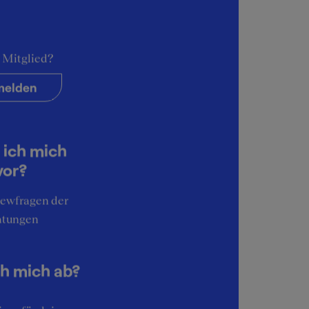
 Mitglied?
elden
 ich mich
vor?
iewfragen der
atungen
ch mich ab?