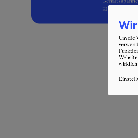
Gehaltsspannen
Einstieg
Wir
Um die W
verwende
Funktion
Website 
wirklich
Einstel