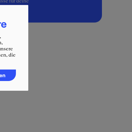
sse für deine
re
,
n,
unsere
en, die
ren