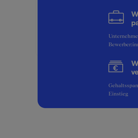
Bruttogehalt:
55200 €
W
Pos
Weitere Bonuskomponenten:
pa
Altersvorsorge
Bah
Unternehme
Versicherungen
10 
Bewerber:in
Abw
Wi
Gut
v
Gehaltsspan
Einstieg