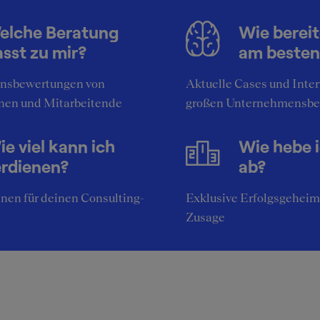
elche Beratung
Wie bereit
itiv am Arbeitgeber
Negativ am Arbeitgeb
sst zu mir?
am besten
nCard 100 1. Klasse
Hohe Arbeitsbelastung
nsbewertungen von
Aktuelle Cases und Inte
Schulungstage pro Jahr
Wechselne Einsatzorte
nen und Mitarbeitende
großen Unternehmensbe
echslungsreiche Projekte
e viel kann ich
Wie hebe 
e Karrieremöglichkeiten
erdienen?
ab?
nen für deinen Consulting-
Exklusive Erfolgsgeheim
Zusage