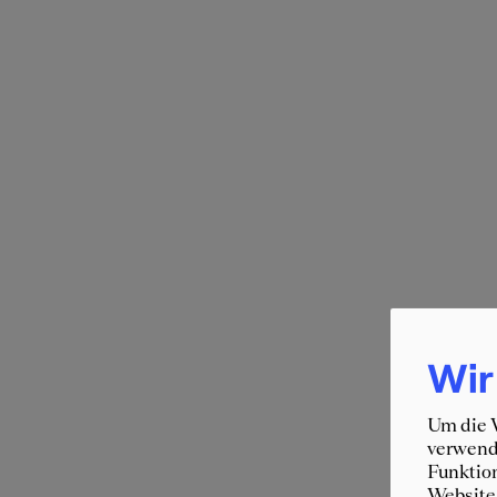
Wir
Um die W
verwende
Funktion
Website 