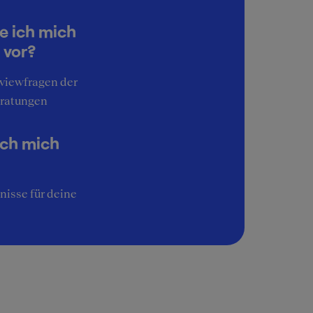
5
Work-Life-Balance
e ich mich
er
2
 vor?
Interessante Aufgaben
rviewfragen der
5
ratungen
Image
4
ich mich
nisse für deine