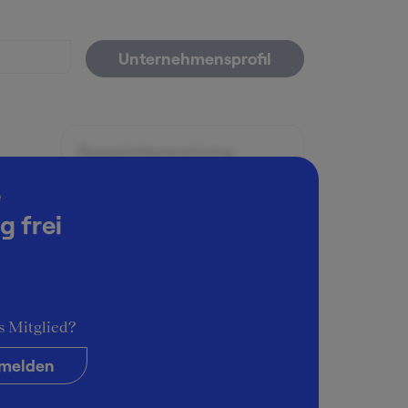
Unternehmensprofil
Gesamtbewertung
5
e
g frei
Arbeitsatmosphäre
5
 der
rlagen,
Karrieremöglichkeiten
5
shops.
s Mitglied?
Persönliche Entwicklung
5
melden
m
Führungsstil & Kultur