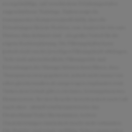
es regelmäßige, auf verschiedene Erfahrungsstufen
zugeschnittene Trainings. Zudem sorgt ein
transparentes Kompetenzprofil dafür, dass die
Erwartungen für jede Position, vom Analyst bis hin zum
Partner, klar definiert sind – ein großer Vorteil für die
eigene Karriereplanung. Die Führungskultur kann
jedoch stark von der jeweiligen Führungskraft abhängen.
Teils stark unterschiedliche Führungsstile und
Erwartungen der Manager können dazu führen, dass
Transparenz zwar gegeben ist, jedoch nicht immer von
allen gleichermaßen als ausgewogen empfunden wird.
Neben dem Gehalt gibt es ein faires, leistungsbasiertes
Bonussystem. Bei den Benefits besteht jedoch noch Luft
nach oben – aktuell wird beispielsweise das
Deutschland-Ticket übernommen, weitere
Zusatzleistungen sind jedoch (noch) nicht vorhanden.
Die Projekte sind relativ vielfältig: Neben spannenden