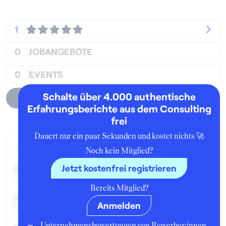
1
0
JOBANGEBOTE
0
EVENTS
Schalte über 4.000 authentische
Unternehmensprofil
Erfahrungsberichte aus dem Consulting
frei
Dauert nur ein paar Sekunden und kostet nichts 🚀
Aktueller Job zum Zeitpunkt der Bewertung
Noch kein Mitglied?
Jetzt kostenfrei registrieren
Seit:
November 2024
Bereits Mitglied?
Karrierelevel:
Anmelden
0-3 Jahre Berufserfahrung
Unternehmensbewertungen von Bewerber:innen