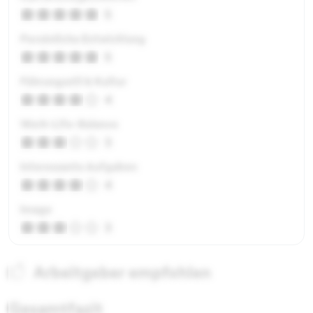
5
Persönliche Entwicklung
5
Führungsstil & Kultur
4
Work-Life-Balance
3
Interessante Aufgaben
4
Image
3
Arbeitgeber empfohlen
Gesamtfazit