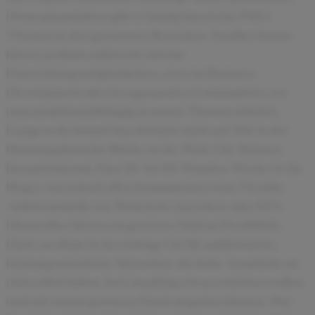
Strategieprojekten gibt es häufig klassische PMO-
Themen in den genannten Bereichen. Darüber hinaus
bietet accilium zahlreiche interne
Entwicklungsmöglichkeiten, etwa im Business
Development oder in sogenannten Communities, wo
man projektunabhängig an neuen Themen arbeitet.
Langeweile kommt hier definitiv nicht auf. Wie in der
Beratungsbranche üblich, ist die Work-Life-Balance
herausfordernd. Eine 50- bis 60-Stunden-Woche ist die
Regel, was jedoch offen kommuniziert wird. Flexible
Arbeitsmodelle wie Work from Anywhere oder 50 %
Homeoffice bieten ein gewisses Maß an Flexibilität.
Fazit: accilium ist der richtige Ort für ambitionierte,
leistungsorientierte Menschen, die hohe Ansprüche an
sich selbst haben, im Consulting etwas erreichen wollen
und mit einem gewissen Druck umgehen können. Wer