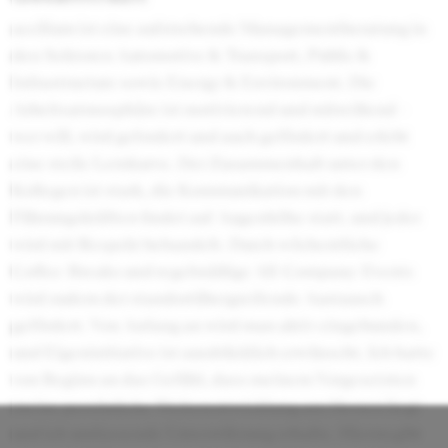
accilium ist eine aufstrebende Managementberatung in
den Sektoren Automotive & Transport, Public &
Infrastructure sowie Energy & Environment. Die
Arbeitsatmosphäre ist motivierend und mitreißend –
wer will, wird gefordert und auch gefördert und erlebt
eine steile Lernkurve. Der Zusammenhalt unter den
Kollegen ist stark, die Kommunikation mit den
Führungskräften findet auf Augenhöhe statt, und jeder
wird mit Respekt behandelt. Durch wöchentliche
Coffee-Breaks und regelmäßige All-Company-Events
wird zudem der standortübergreifende Austausch
gefördert. Von Anfang an wird man aktiv eingebunden,
und Eigeninitiative ist ausdrücklich erwünscht. Ich hatte
von Beginn an das Gefühl, dass meinem Vorgesetzten
meine persönliche Weiterentwicklung am Herzen liegt
und ich umfassende Unterstützung erhalte. Hierzu gibt