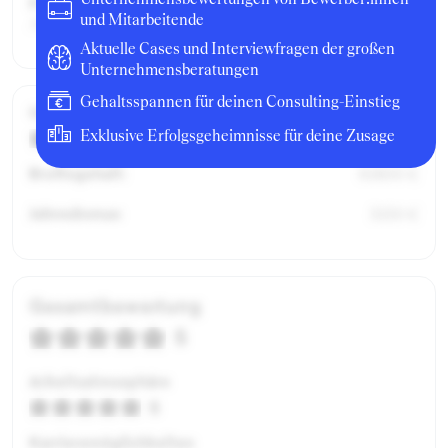
Position:
und Mitarbeitende
Associate
Aktuelle Cases und Interviewfragen der großen
Unternehmensberatungen
Gehaltsspannen für deinen Consulting-Einstieg
Gehalt / Kompensation
Exklusive Erfolgsgeheimnisse für deine Zusage
3
Bruttogehalt:
61800 €
Jahresbonus:
5150 €
Gesamtbewertung
5
Arbeitsatmosphäre
5
Karrieremöglichkeiten