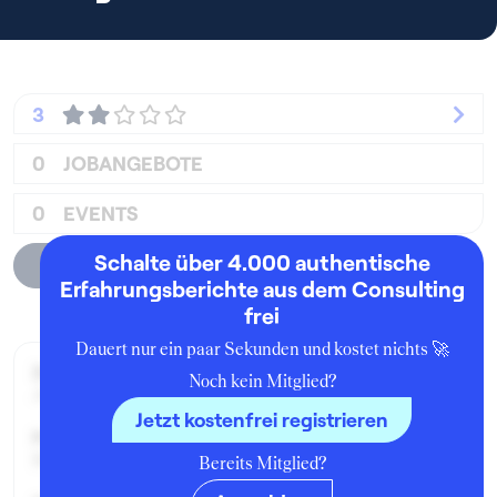
3
0
JOBANGEBOTE
0
EVENTS
Schalte über 4.000 authentische
Unternehmensprofil
Erfahrungsberichte aus dem Consulting
frei
Dauert nur ein paar Sekunden und kostet nichts 🚀
Zeitraum der Beschäftigung:
Noch kein Mitglied?
Januar 2015 - Januar 2016
Jetzt kostenfrei registrieren
Position:
Business Analyst
Bereits Mitglied?