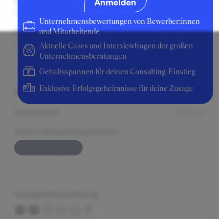
Anmelden
Geschäftsbereich:
Management Consulting
Unternehmensbewertungen von Bewerber:innen
Berufserfahrung:
und Mitarbeitende
1 Jahr
Aktuelle Cases und Interviewfragen der großen
Unternehmensberatungen
Gehaltsspannen für deinen Consulting-Einstieg
Exklusive Erfolgsgeheimnisse für deine Zusage
Bruttogehalt:
90000 €
Jahresbonus:
10000 €
Weitere Bonuskomponenten:
Jahresbonus Cash
Gesamtbewertung
2