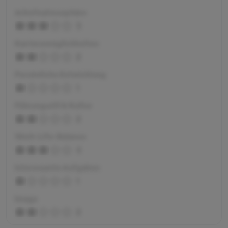
Arbeitsatmosphäre
3
Karrieremöglichkeiten
2
Persönliche Entwicklung
1
Führungsstil & Kultur
2
Work-Life-Balance
3
Interessante Aufgaben
1
Image
2