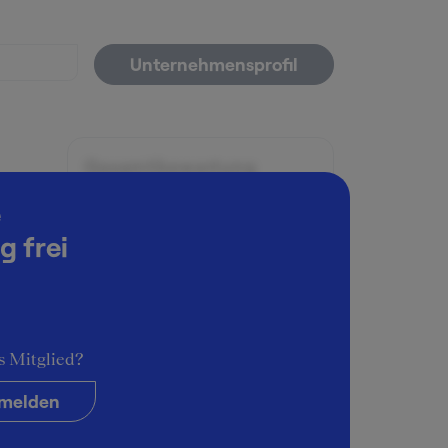
Unternehmensprofil
Gesamtbewertung
5
e
g frei
Arbeitsatmosphäre
5
Karrieremöglichkeiten
4
s Mitglied?
Persönliche Entwicklung
5
melden
Führungsstil & Kultur