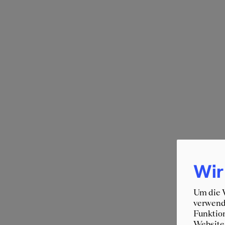
Wir
Um die W
verwende
Funktion
Website 