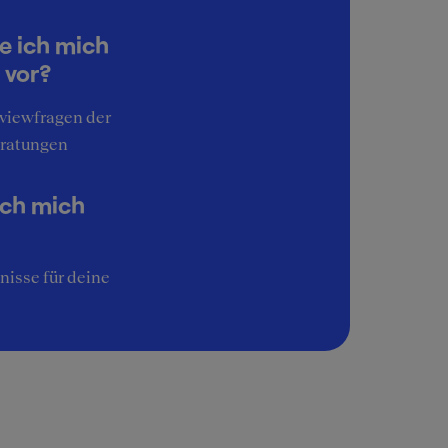
5
Work-Life-Balance
e ich mich
4
 vor?
Interessante Aufgaben
rviewfragen der
4
ratungen
Image
4
ich mich
nisse für deine