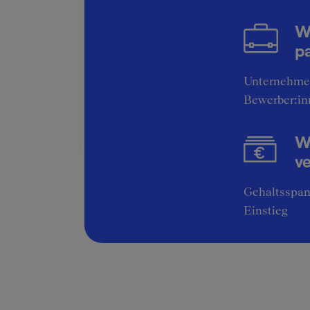
Bruttogehalt:
60000 €
W
Jahresbonus:
8000 €
pa
Weitere Bonuskomponenten:
Unternehme
Jahresbonus Cash
Bewerber:in
Altersvorsorge
Wi
v
Gehaltsspan
Einstieg