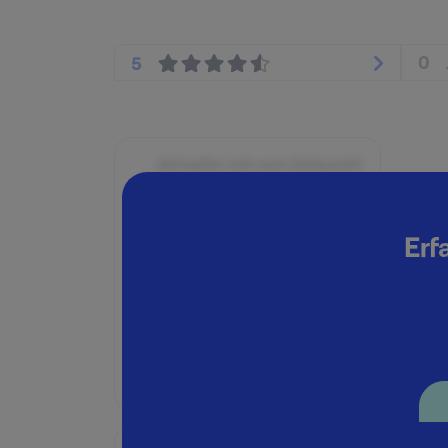
0
5
Aktueller Job zum Zeitpunkt
der Bewertung
Seit:
Erf
März 2015
Position:
Consultant
Geschäftsbereich:
Beratung