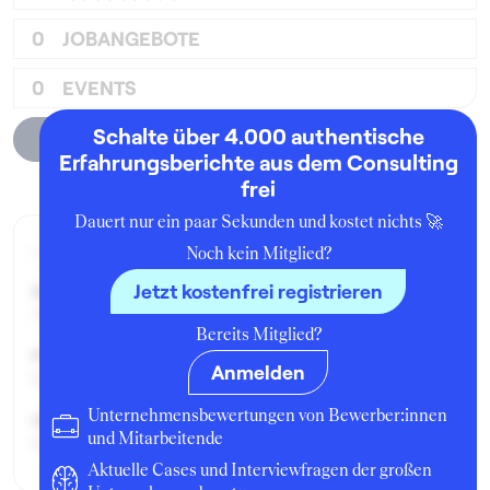
0
JOBANGEBOTE
0
EVENTS
Schalte über 4.000 authentische
Unternehmensprofil
Erfahrungsberichte aus dem Consulting
frei
Dauert nur ein paar Sekunden und kostet nichts 🚀
Aktueller Job zum Zeitpunkt der Bewertung
Noch kein Mitglied?
Jetzt kostenfrei registrieren
Seit:
April 2015
Bereits Mitglied?
Position:
Anmelden
Consultant
Unternehmensbewertungen von Bewerber:innen
Geschäftsbereich:
und Mitarbeitende
Consulting
Aktuelle Cases und Interviewfragen der großen