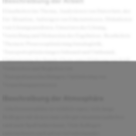
Beschreibung der Arbeit
Einarbeiten ins Thema, Analysieren von Daten bzw. der
Ist-Situation, Aufzeigen von Erkenntnissen, Diskutieren
von Lösungsansätzen, Umsetzen der Lösung,
Vorstellung und Diskussion der Ergebnisse. Bearbeitete
Themen: Prozessoptimierung Intralogistik,
Transportoptimierungen Inbound und Outbound,
Optimierung der Supply Chain unter Einbezug von SAP,
Vorbereiten und Begleiten von
Transportausschreibungen, Optimierung von
Verpackungsprozessen
Beschreibung der Atmosphäre
Arbeitsatmosphäre ist wirklich super, viele junge
Kollegen mit denen man sehr gut zusammenarbeiten
und auch Spaß haben kann. Viele Kollegen
unternehmen auch privat viel miteinander