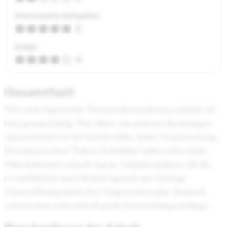
Interessante Aufgaben
5
Image
4
Gesamtfazit
Wer viele logistische Themen kennenlernen möchte ist
hier genau richtig. Was 4flow von anderen Beratungen
unterscheidet ist die bereits frühe, hohe Verantwortung.
Den klassischen "Folien-Schrubber" gibt es hier nicht.
Man bekommt schnell eigene Aufgabenpakete, für die
es natürlich je nach Bedarf (gerade am Anfang)
Unterstützung durch den Vorgesetzten gibt. Dadurch
erreich man sehr schnell große Entwicklungssprünge.