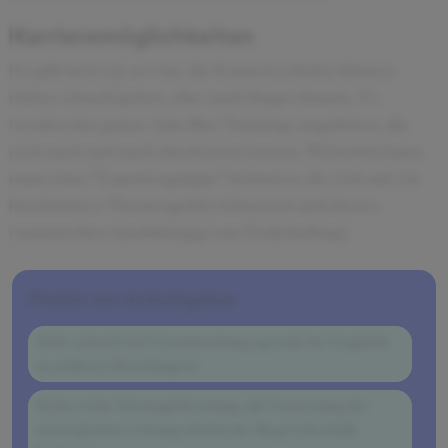
Karrieremöglichkeiten
Es gibt kein Up-or-Out, die Karriereschritte können
daher schnell gehen, aber auch länger dauern. Es
werden das ganze Jahr über Trainings angeboten, die
sich nach und nach absolvieren lassen. Weiterhin kann
man einer "Expertengruppe" beitreten, die sich auf ein
bestimmtes Themengebiet fokussiert und dieses
vorantreiben (unabhängig vom Prokeltalltag)
Positiv am Arbeitgeber
Sehr schnell viel Verantwortung (gerade im Vergleich
zu anderen Beratungen)
Keine reine Strategieberatung, die Umsetzung der
strategischen Lösung wird in der Regel ebenfalls