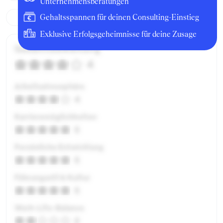
Unternehmensberatungen
Gehaltsspannen für deinen Consulting-Einstieg
Exklusive Erfolgsgeheimnisse für deine Zusage
Gesamtbewertung
4
Arbeitsatmosphäre
4
Karrieremöglichkeiten
5
Persönliche Entwicklung
5
Führungsstil & Kultur
5
Work-Life-Balance
2