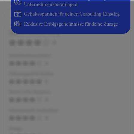
Unternehmensberatungen
Gehaltsspannen für deinen Consulting-Einstieg
Exklusive Erfolgsgeheimnisse für deine Zusage
Gesamtbewertung
4
Arbeitsatmosphäre
4
Führungsstil & Kultur
5
Work-Life-Balance
4
Interessante Aufgaben
4
Image