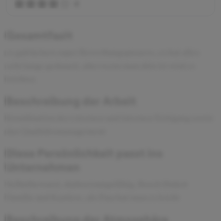
4
Gesamtfazit
es gab keinen super Bewerbungsprozess, es hat alles
sehr lange gedauert, aber wenn man drin ist wird es
leichter.
Beschreibung der Arbeit
Koordination der externen und internen Fertigung sowie
das Qualitätsmanagement
Diese Persönlichkeit passt ins
Unternehmen
Selbstbewusst, durhsetzungsfähig, Bosch fördert
Familie und Karriere, als Frau hat man es leicht
Beschreibung der Atmosphäre