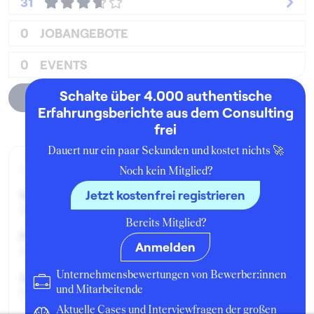
31
0
JOBANGEBOTE
0
EVENTS
Schalte über 4.000 authentische
Unternehmensprofil
Erfahrungsberichte aus dem Consulting
frei
Dauert nur ein paar Sekunden und kostet nichts 🚀
Aktueller Job zum Zeitpunkt der Bewertung
Noch kein Mitglied?
Jetzt kostenfrei registrieren
Seit:
Januar 2012
Bereits Mitglied?
Position:
Anmelden
Consultant
Unternehmensbewertungen von Bewerber:innen
Geschäftsbereich:
und Mitarbeitende
Qualitätsmanagement
Aktuelle Cases und Interviewfragen der großen