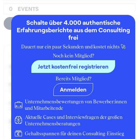
0
EVENTS
Schalte über 4.000 authentische
Unternehmensprofil
Erfahrungsberichte aus dem Consulting
frei
Dauert nur ein paar Sekunden und kostet nichts 🚀
Aktueller Job zum Zeitpunkt der Bewertung
Noch kein Mitglied?
Jetzt kostenfrei registrieren
Seit:
Dezember 2012
Bereits Mitglied?
Position:
Anmelden
Consultant
Unternehmensbewertungen von Bewerber:innen
Geschäftsbereich:
und Mitarbeitende
PLM
Aktuelle Cases und Interviewfragen der großen
Berufserfahrung:
Unternehmensberatungen
2 Jahre
Gehaltsspannen für deinen Consulting-Einstieg