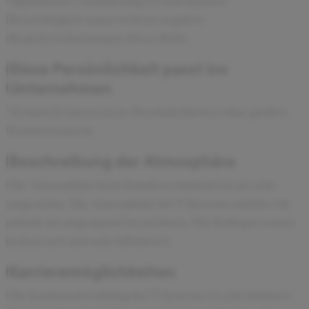
Signifikante Lohnkürzung (!!) und massive
Reisetätigkeit waren weitere negative
Begleiterscheinungen dieser Rolle.
Diese Persönlichkeit passt ins
Unternehmen
Technisch interessierte Persönlichkeiten ohne großen
Karrierewunsch.
Beschreibung der Atmosphäre
Die Atmosphäre beim Kunden empfand ich als sehr
angenehm. Die Atmosphäre bei T-Systems möchte ich
primär als angespannt bezeichnen. Die Kollegen waren
jedoch nett und sehr hilfsbereit.
Karrieremöglichkeiten
Die Karrierentwicklung bei T-Systems ist sehr limitiert.