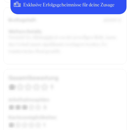
Exklusive Erfolgsgeheimnisse für deine Zusage
Bruttogehalt:
45000 €
Weitere Details:
Vorsicht! In Abhängigkeit von der jeweiligen Rolle, kann
das Gehalt (auch signifikant) verringert werden. Es
wurden keine Boni gezahlt.
Gesamtbewertung
1
Arbeitsatmosphäre
3
Karrieremöglichkeiten
1