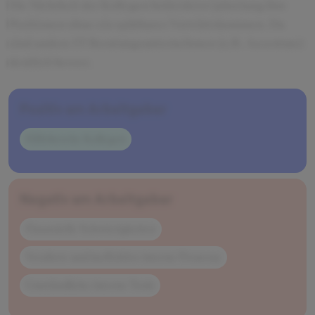
Die Mehrheit der Kollegen bekleidetet jahrelang ihre
Positionen ohne ein spürbares Vorwärtskommen. Da
sind andere IT-Beratungsunternehmen (z.B. Accenture)
deutlich besser.
Positiv am Arbeitgeber
Hilfsbereite Kollegen
Negativ am Arbeitgeber
Finanzielle Schwierigkeiten
Veraltete und ineffektive interne Prozesse
Umständliche interne Tools