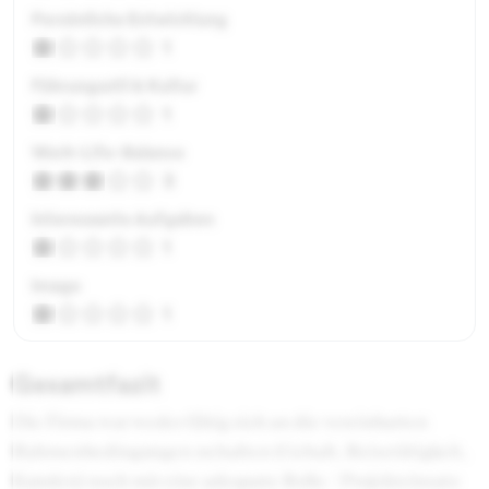
Persönliche Entwicklung
1
Führungsstil & Kultur
1
Work-Life-Balance
3
Interessante Aufgaben
1
Image
1
Gesamtfazit
Die Firma war weder fähig sich an die vereinbarten
Rahmenbedingungen zu halten (Gehalt, Reisetätigkeit,
Kunden) noch mir eine adequate Rolle / Projekteinsatz