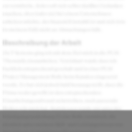
zu vermitteln. Jeder soll sich selber darüber Gedanken
machen, ob er (oder sie) bei einem Unternehmen
arbeiten möchte, der finanziell instabil ist und sich (wie
in meinem Fall) nicht an Abmachungen hält.
Beschreibung der Arbeit
Zu T-Systems ging ich mit dem Ziel mich in die PLM-
Thematik einzuarbeiten. Vereinbart wurde dass ich
fachlich entsprechend geschult und in einer PLM
Project Management Rolle beim Kunden eingesetzt
werde. Es hat sich jedoch bald herausgestellt, dass die
Firma weder gewillt ist den entsprechenden
Einarbeitungsaufwand zu betreiben, noch passende
Rollen wür mich hat. Stattdessen wurde mir unter der
Kündigungsandrohung (!) eine Rolle vermittelt, die
deutlich unter meinem Skill- und Leistungsniveau war.