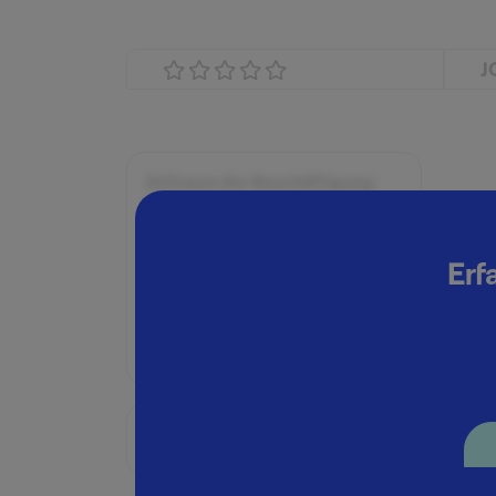
J
Zeitraum der Beschäftigung:
Februar - April 2023
Position:
Erf
Consulting Analyst
Geschäftsbereich:
Consulting