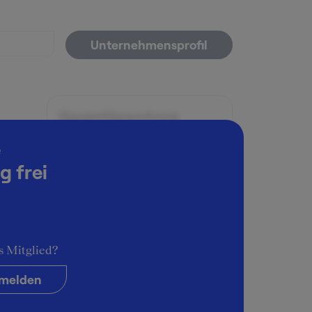
Unternehmensprofil
Gesamtbewertung
5
e
g frei
Arbeitsatmosphäre
5
Karrieremöglichkeiten
5
s Mitglied?
Persönliche Entwicklung
5
melden
Führungsstil & Kultur