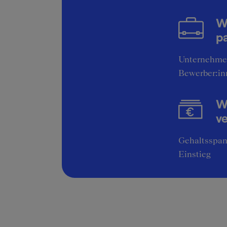
W
pa
Unternehme
Bewerber:in
Wi
v
Gehaltsspan
Einstieg