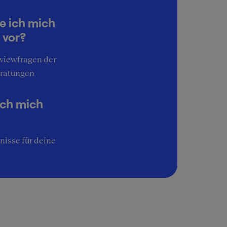
5
Work-Life-Balance
e ich mich
3
 vor?
Interessante Aufgaben
rviewfragen der
5
ratungen
Image
5
ich mich
nisse für deine