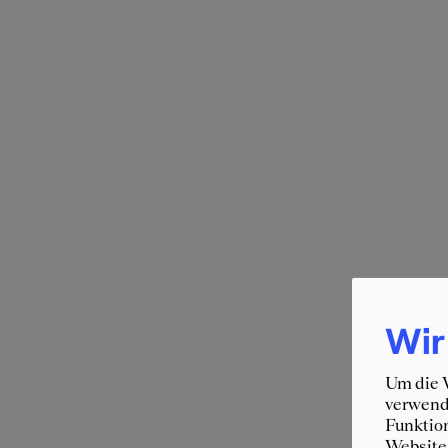
Wir
Um die W
verwende
Funktion
Website 