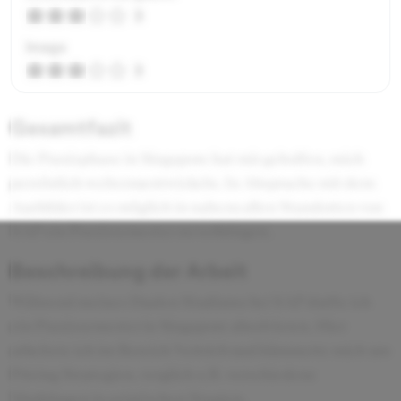
3
Image
3
Gesamtfazit
Die Praxisphase in Singapore hat mir geholfen, mich
persönlich weiterzuentwickeln. In Absprache mit dem
Ausbilder ist es möglich in nahezu allen Standorten von
SAP ein Praxissemester zu verbringen.
Beschreibung der Arbeit
Während meines Dualen Studiums bei SAP durfte ich
ein Praxissemester in Singapore absolvieren. Hier
arbeitete ich im Bereich Vertrieb und kümmerte mich um
Pricing Strategien, verglich z.B. verschiedene
Marktlagen in asiatischen Staaten.