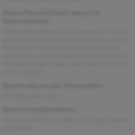
Diese Persönlichkeit passt ins
Unternehmen
Das Duale Studium eignet sich besonders für Leute, die
gradlinige Strukturen mögen. Das Unternehmen sucht
immer offene und kommunikative Mitarbeiter. Man
muss nicht besonders technikaffin sein, sollte sich aber
wissbegierig in die Aufgaben stürzen und bereit sein "on-
the-job" zu lernen.
Beschreibung der Atmosphäre
Die Atmosphäre war gut.
Karrieremöglichkeiten
Die Übernahme nach Abschluss eines Dualen Studiums
ist sehr sicher