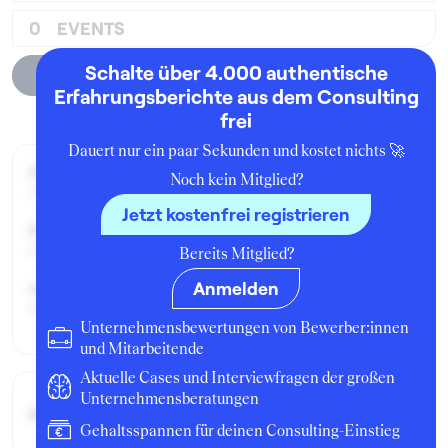
0
EVENTS
Schalte über 4.000 authentische
Unternehmensprofil
Erfahrungsberichte aus dem Consulting
frei
Dauert nur ein paar Sekunden und kostet nichts 🚀
Zeitraum der Beschäftigung:
Noch kein Mitglied?
Juni - September 2015
Jetzt kostenfrei registrieren
Position:
Dualer Student
Bereits Mitglied?
Anmelden
Geschäftsbereich:
Vertrieb
Unternehmensbewertungen von Bewerber:innen
und Mitarbeitende
Aktuelle Cases und Interviewfragen der großen
Unternehmensberatungen
Bruttogehalt:
12000 €
Gehaltsspannen für deinen Consulting-Einstieg