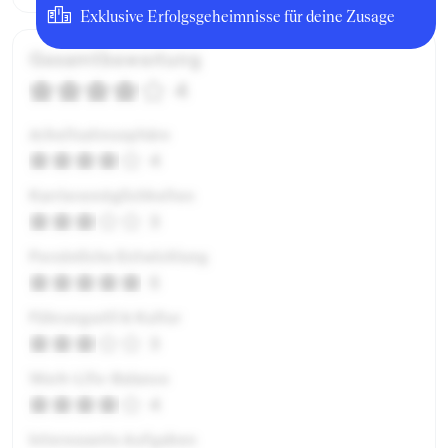
Exklusive Erfolgsgeheimnisse für deine Zusage
Gesamtbewertung
4
Arbeitsatmosphäre
4
Karrieremöglichkeiten
3
Persönliche Entwicklung
5
Führungsstil & Kultur
3
Work-Life-Balance
4
Interessante Aufgaben