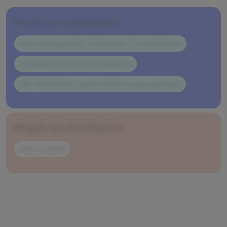
Positiv am Arbeitgeber
abwechslungsreich: Verbindung Theorie&Praxis
Auslandssemester mit inbegriffen
tolle Möglichkeit, andere Kultur kennenzulernen
Negativ am Arbeitgeber
sehr verschult